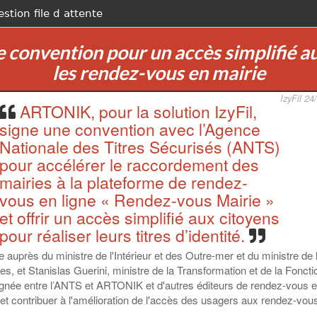
estion file d attente
convention pour un accès simplifié aux 
les rendez-vous en mairie
IzyFil 24
ARTONIK, pour la solution IzyFil,
signe une convention avec l’Agence
Nationale des Titres Sécurisés (ANTS)
pour accélérer le raccordement des
mairies à la plateforme de rendez-
vous en ligne « Rendez-vous Mairie »
et offrir un accès simplifié aux citoyens
pour réaliser leurs titres d’identité.
auprès du ministre de l'Intérieur et des Outre-mer et du ministre de 
res, et Stanislas Guerini, ministre de la Transformation et de la Foncti
 signée entre l’ANTS et ARTONIK et d'autres éditeurs de rendez-vous 
 et contribuer à l'amélioration de l'accès des usagers aux rendez-vou