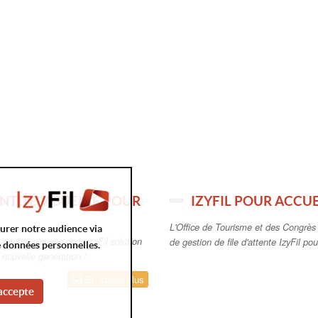
NTITÉ VISUELLE POUR
IZYFIL POUR ACCUE
L'Office de Tourisme et des Congrès d
surer notre audience via
entité visuelle pour IzyFil solution
de gestion de file d'attente IzyFil pour
e données personnelles.
e nouvelle génération !
En savoir plus
accepte