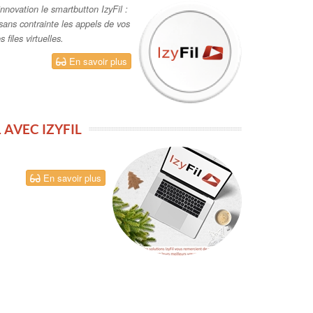
nnovation le smartbutton IzyFil :
 sans contrainte les appels de vos
 files virtuelles.
En savoir plus
 AVEC IZYFIL
En savoir plus