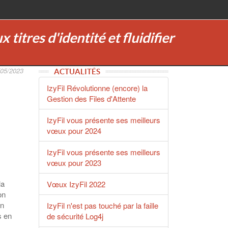
titres d'identité et fluidifier
/05/2023
ACTUALITÉS
IzyFil Révolutionne (encore) la
Gestion des Files d'Attente
IzyFil vous présente ses meilleurs
vœux pour 2024
IzyFil vous présente ses meilleurs
vœux pour 2023
la
Vœux IzyFil 2022
on
en
IzyFil n'est pas touché par la faille
s en
de sécurité Log4j