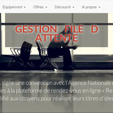
Equipement
Offres
Découvrir
A propos
GESTION FILE D
ATTENTE
, signe une convention avec l’Agence Nationale
es à la plateforme de rendez-vous en ligne « Ren
ifié aux citoyens pour réaliser leurs titres d’ide