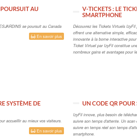
 POURSUIT AU
V-TICKETS : LE TIC
SMARTPHONE
y DESJARDINS se poursuit au Canada
Découvrez les Tickets Virtuels IzyFi
offrent une alternative simple, effica
En savoir plus
innovante à la borne interactive pou
Ticket Virtuel par IzyFil constitue un
nombreux gains et avantages pour le v
RE SYSTÈME DE
UN CODE QR POUR 
IzyFil innove, plus besoin de télécha
pour accueillir au mieux vos visiteurs.
suivre son temps d'attente. Un sca
suivre en temps réel son temps d'att
En savoir plus
smartphone.