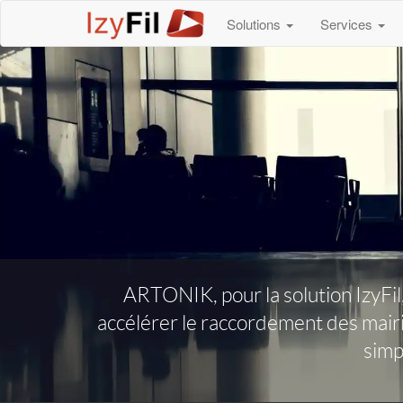
Solutions
Services
ARTONIK, pour la solution IzyFil
accélérer le raccordement des mairi
simpl