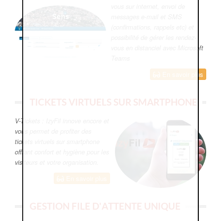
vous sur internet, envoi de
messages e-mail et SMS
(confirmations, rappels etc) et
possibilité de gérer les rendez-
vous en distanciel avec Microsoft
Teams
En savoir plus
TICKETS VIRTUELS SUR SMARTPHONE
V-Tickets : IzyFil innove encore et
vous permet de profiter des
tickets virtuels sur smartphone
offrant confort et hygiène pour les
visiteurs et votre organisation.
En savoir plus
GESTION FILE D'ATTENTE UNIQUE