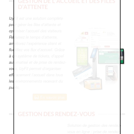
GESTION DE L’ACCUEIL ET DES FILES
D’ATTENTE
IzyFil est une solution complète
pour gérer les files d’attente et
optimiser l’accueil des visiteurs.
Réduisez le temps d’attente,
améliorez l’expérience client et
fluidifiez vos flux d’accueil. Grâce
à un système de tickets, d’appel
automatisé et de prise de rendez-
vous, IzyFil permet d’organiser
efficacement l’accueil dans tous
les environnements recevant du
public.
En savoir plus
GESTION DES RENDEZ-VOUS
Solution de gestion des rendez-
vous en ligne : prise de rendez-