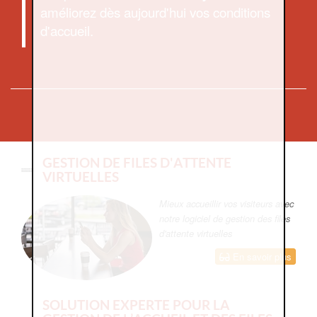
améliorez dès aujourd'hui vos conditions
d'accueil.
GESTION DE FILES D'ATTENTE
VIRTUELLES
Mieux accueillir vos visiteurs avec
notre logiciel de gestion des files
d'attente virtuelles
En savoir plus
SOLUTION EXPERTE POUR LA