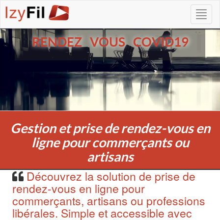
RENDEZ VOUS COVID19
Gestion et prise de rendez-vous en
ligne pour commerçants ou
artisans
Découvrez la solution de prise de
rendez-vous en ligne pour
commerçants, artisans ou professions
libérales. Simple et accessible avec