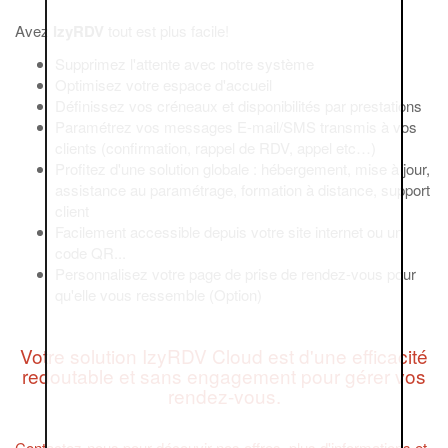
Avez
IzyRDV
tout est plus facile!
Supprimez l'attente avec notre système
Optimisez votre espace d'accueil
Définissez vos créneaux et disponibilités par prestations
Paramétrez vos messages E-mail/SMS transmis à vos
clients (confirmation, rappel de RDV, appel etc…)
Profitez d'une solution globale : hébergement, mise à jour,
assistance au paramétrage, formation à distance, support
client
Facilement accessible depuis votre site internet ou un
code QR...
Personnalisez votre page de prise de rendez-vous pour
qu'elle vous ressemble (Option)
Votre solution IzyRDV Cloud est d'une efficacité
redoutable et sans engagement pour gérer vos
rendez-vous.
Contactez-nous pour découvir nos offres, plus d'informations et