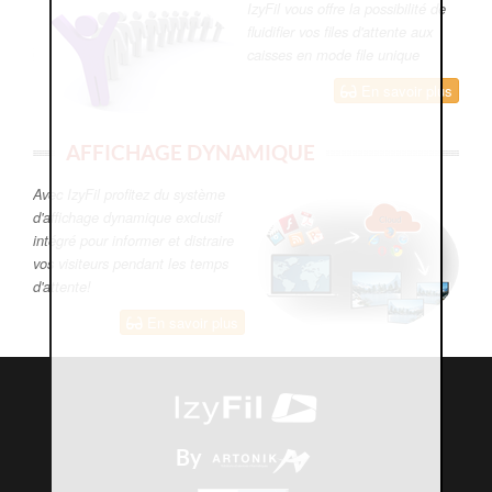
IzyFil vous offre la possibilité de
fluidifier vos files d'attente aux
caisses en mode file unique
En savoir plus
AFFICHAGE DYNAMIQUE
Avec IzyFil profitez du système
d'affichage dynamique exclusif
intégré pour informer et distraire
vos visiteurs pendant les temps
d'attente!
En savoir plus
By