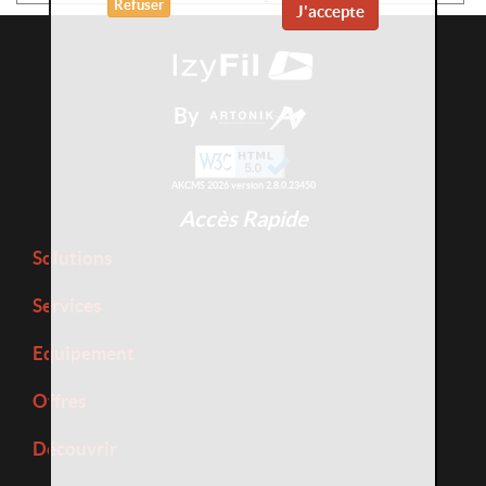
Refuser
J'accepte
By
AKCMS 2026 version 2.8.0.23450
Accès Rapide
Solutions
Services
Equipement
Offres
Découvrir