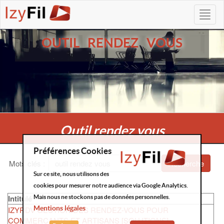
OUTIL RENDEZ VOUS
Outil rendez vous
Préférences Cookies
Mots clés
:
Recherche
Sur ce site, nous utilisons des
cookies pour mesurer notre audience via Google Analytics.
Intitulé
Mais nous ne stockons pas de données personnelles.
Mentions légales
IZYRDV GESTION DES RENDEZ-VOUS POUR
COMMERCANTS ET ARTISANS [SOLUTIONS]