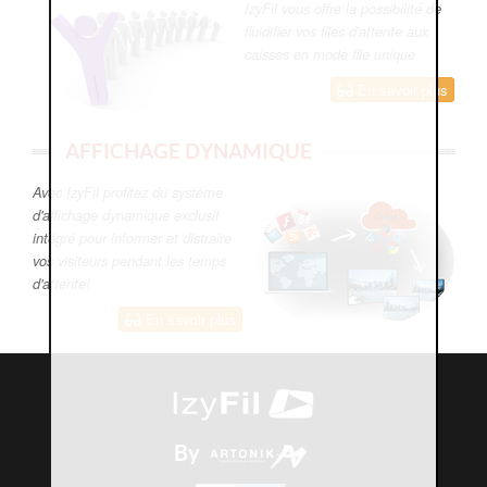
IzyFil vous offre la possibilité de
fluidifier vos files d'attente aux
caisses en mode file unique
En savoir plus
AFFICHAGE DYNAMIQUE
Avec IzyFil profitez du système
d'affichage dynamique exclusif
intégré pour informer et distraire
vos visiteurs pendant les temps
d'attente!
En savoir plus
By