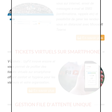
vous sur internet, envoi de
messages e-mail et SMS
(confirmations, rappels etc) et
possibilité de gérer les rendez-
vous en distanciel avec Microsoft
Teams
En savoir plus
TICKETS VIRTUELS SUR SMARTPHONE
V-Tickets : IzyFil innove encore et
vous permet de profiter des
tickets virtuels sur smartphone
offrant confort et hygiène pour les
visiteurs et votre organisation.
En savoir plus
GESTION FILE D'ATTENTE UNIQUE