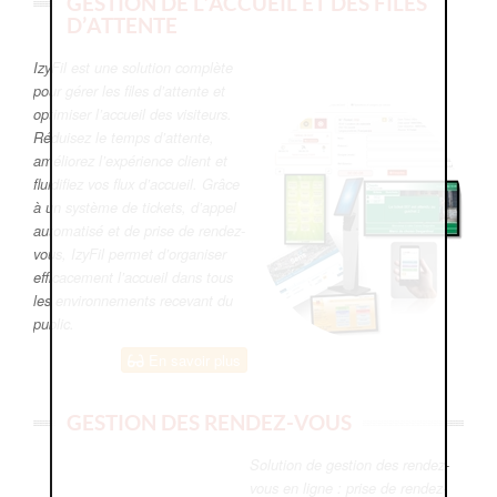
GESTION DE L’ACCUEIL ET DES FILES
D’ATTENTE
IzyFil est une solution complète
pour gérer les files d’attente et
optimiser l’accueil des visiteurs.
Réduisez le temps d’attente,
améliorez l’expérience client et
fluidifiez vos flux d’accueil. Grâce
à un système de tickets, d’appel
automatisé et de prise de rendez-
vous, IzyFil permet d’organiser
efficacement l’accueil dans tous
les environnements recevant du
public.
En savoir plus
GESTION DES RENDEZ-VOUS
Solution de gestion des rendez-
vous en ligne : prise de rendez-