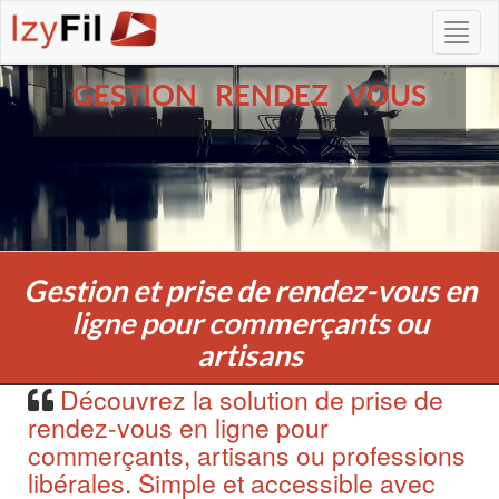
GESTION RENDEZ VOUS
Gestion et prise de rendez-vous en
ligne pour commerçants ou
artisans
Découvrez la solution de prise de
rendez-vous en ligne pour
commerçants, artisans ou professions
libérales. Simple et accessible avec