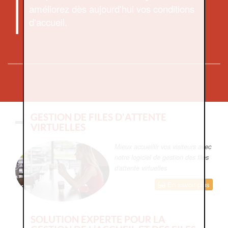
améliorez dès aujourd'hui vos conditions
d'accueil.
GESTION DE FILES D'ATTENTE
VIRTUELLES
Mieux accueillir vos visiteurs avec
notre logiciel de gestion des files
d'attente virtuelles
En savoir plus
SOLUTION EXPERTE POUR LA