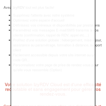
Avez
IzyRDV
tout est plus facile!
Supprimez l'attente avec notre système
Optimisez votre espace d'accueil
Définissez vos créneaux et disponibilités par prestations
Paramétrez vos messages E-mail/SMS transmis à vos
clients (confirmation, rappel de RDV, appel etc…)
Profitez d'une solution globale : hébergement, mise à jour,
assistance au paramétrage, formation à distance, support
client
Facilement accessible depuis votre site internet ou un
code QR...
Personnalisez votre page de prise de rendez-vous pour
qu'elle vous ressemble (Option)
Votre solution IzyRDV Cloud est d'une efficacité
redoutable et sans engagement pour gérer vos
rendez-vous.
Contactez-nous pour découvir nos offres, plus d'informations et