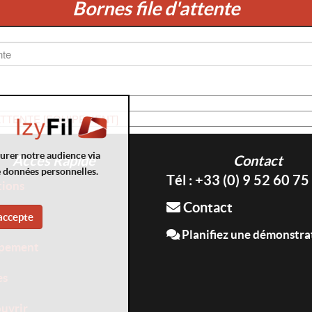
Bornes file d'attente
ATTENTE [EQUIPEMENT]
surer notre audience via
Accès Rapide
Contact
e données personnelles.
Tél : +33 (0) 9 52 60 75
tions
Contact
ices
accepte
Planifiez une démonstra
pement
es
uvrir