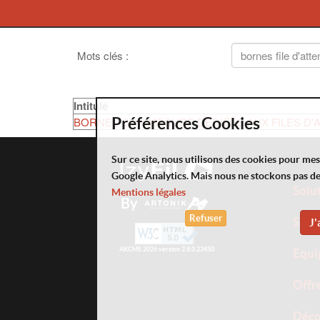
Mots clés
:
Intitulé
BORNES SUR MESURE DÉDIÉES AUX FILES D'
Préférences Cookies
Sur ce site, nous utilisons des cookies pour me
Google Analytics. Mais nous ne stockons pas d
Solu
Mentions légales
By
Refuser
Serv
J'
AKCMS 2026 version 2.8.0.23450
Equi
Offr
Déco