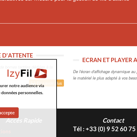
E D'ATTENTE
ECRAN ET PLAYER
de bornes tactiles dédiées à la
De l'écran d'affichage dynamique au 
le matériel le plus adapté à vos beso
En savoir plus
surer notre audience via
e données personnelles.
accepte
Accès Rapide
Contact
Tél : +33 (0) 9 52 60 75
tions