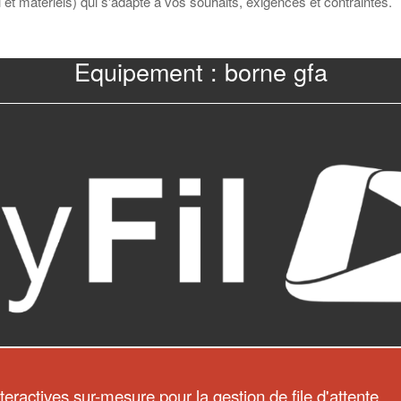
iel et matériels) qui s'adapte à vos souhaits, exigences et contraintes.
Equipement : borne gfa
teractives sur-mesure pour la gestion de file d'attente