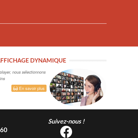
 AFFICHAGE DYNAMIQUE
player, nous sélectionnons
ins
En savoir plus
Suivez-nous !
 60