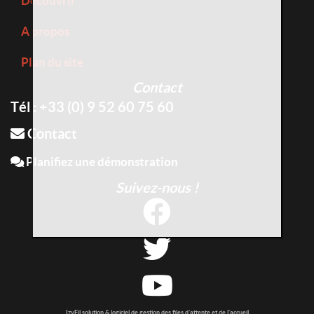
Découvrir
A propos
Plan du site
Contact
Tél : +33 (0) 9 52 60 75 60
Contact
Planifiez une démonstration
Suivez-nous !
IzyFil solution & logiciel de gestion des files d'attente et de l'accueil