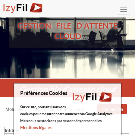
GESTION FILE D'ATTENTE
CLOUD
Gestion file d'attente cloud
Préférences Cookies
Sur ce site, nous utilisons des
Mots clés
:
Recherche
cookies pour mesurer notre audience via Google Analytics.
Mais nous ne stockons pas de données personnelles.
Mentions légales
Intitulé