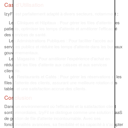
Cas d'Utilisation
IzyFil est parfaitement adapté à divers secteurs, notamment :
Les Cliniques et Hôpitaux : Pour gérer les files d'attente des
patients, optimiser les temps d'attente et améliorer l'efficacité
des services de santé.
Les Administrations Publiques : Pour faciliter l'accès aux
services publics et réduire les temps d'attente dans les bureaux
gouvernementaux.
Les Magasins : Pour améliorer l'expérience d'achat en
réduisant les files d'attente aux caisses et aux services
clientèle.
Les Restaurants et Cafés : Pour gérer les réservations et les
files d'attente des clients, assurant une meilleure rotation des
tables et une satisfaction accrue des clients.
Conclusion
Dans un environnement où l'efficacité et la satisfaction client
sont primordiales, IzyFil se distingue comme une solution SaaS
de gestion de file d'attente incontournable. Avec ses
fonctionnalités avancées, sa flexibilité et sa capacité à s'adapter