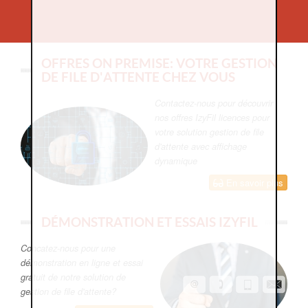
OFFRES ON PREMISE: VOTRE GESTION
DE FILE D'ATTENTE CHEZ VOUS
Contactez-nous pour découvrir
nos offres IzyFil licences pour
votre solution gestion de file
d'attente avec affichage
dynamique
En savoir plus
DÉMONSTRATION ET ESSAIS IZYFIL
Concatez-nous pour une
démonstration en ligne et essai
gratuit de notre solution de
gestion de file d'attente?