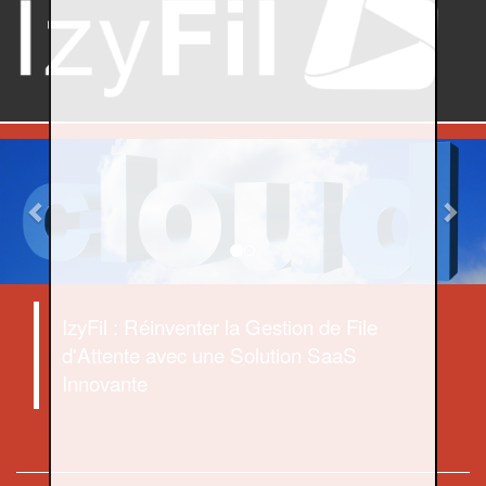
Previous
Nex
IzyFil : Réinventer la Gestion de File
d'Attente avec une Solution SaaS
Innovante