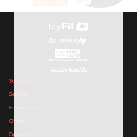
En savoir plus
By
AKCMS 2026 version 2.8.0.23450
Accès Rapide
Solutions
Services
Equipement
Offres
Découvrir