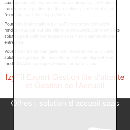
aux besoins spécifiques de chaque entreprise, IzyFil aide à
transformer la gestion des flux de clients, améliorant ainsi
l'expérience client et la productivité.
Pour plus d'informations sur IzyFil et ses fonctionnalités,
rendez-vous sur leur site officiel et découvrez comment cette
solution peut optimiser la gestion des files d'attente de votre
entreprise.
Vous ne souhaitez pas gérer une infrastructure pour votre
solution de gestion de file d'attente, IzyFil est disponible en
mode SAAS en quelques heures sur notre Cloud.
IzyFil Expert Gestion file d'attente
et Gestion de l'Accueil
Offres : solution d accueil saas