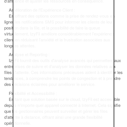
d'affluence et ajuster les ressources en conséquence.
Amélioration de l'Expérience Client :
En offrant des options comme la prise de rendez-vous en
ligne, les notifications SMS pour informer les clients de leur
position dans la file, et la possibilité de faire la queue
virtuellement, IzyFil améliore considérablement l'expérience
client en réduisant l'anxiété et la frustration associées aux
longues attentes.
Analyse et Reporting :
IzyFil fournit des outils d'analyse avancés qui permettent aux
entreprises de suivre et d'analyser les données relatives aux
files d'attente. Ces informations précieuses aident à identifier les
tendances, à comprendre les points de congestion et à prendre
des décisions éclairées pour améliorer le service.
Flexibilité et Accessibilité :
En tant que solution basée sur le cloud, IzyFil est accessible
depuis n'importe quel appareil connecté à Internet. Cela signifie
que les gestionnaires peuvent surveiller et gérer les files
d'attente à distance, offrant ainsi une grande flexibilité
opérationnelle.