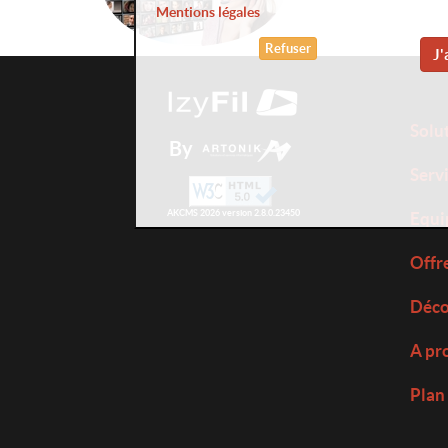
Mentions légales
Refuser
J'
Solu
By
Serv
AKCMS 2026 version 2.8.0.23450
Equi
Offr
Déco
A pr
Plan 