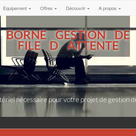
Equipement
Offres
Découvrir
A propos
BORNE GESTION DE
FILE D ATTENTE
riel nécessaire pour votre projet de gestion de f