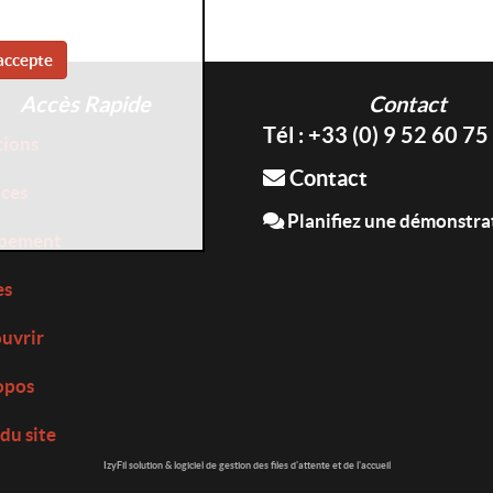
accepte
Accès Rapide
Contact
Tél : +33 (0) 9 52 60 75
tions
Contact
ices
Planifiez une démonstra
pement
es
uvrir
opos
du site
IzyFil solution & logiciel de gestion des files d'attente et de l'accueil