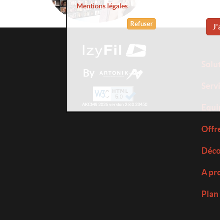
Mentions légales
Refuser
J'
Solu
By
Serv
AKCMS 2026 version 2.8.0.23450
Equi
Offr
Déco
A pr
Plan 