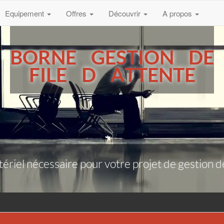
Equipement
Offres
Découvrir
A propos
BORNE GESTION DE
FILE D ATTENTE
riel nécessaire pour votre projet de gestion de f