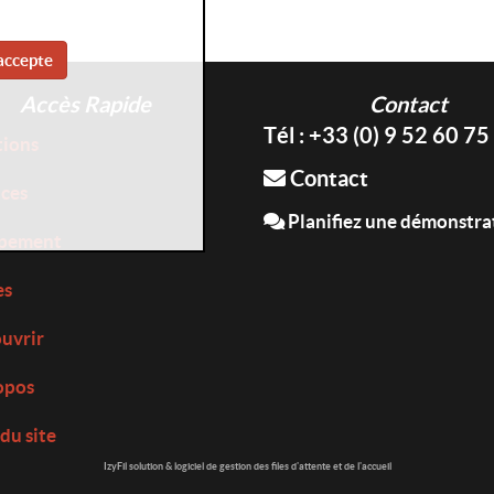
accepte
Accès Rapide
Contact
Tél : +33 (0) 9 52 60 75
tions
Contact
ices
Planifiez une démonstra
pement
es
uvrir
opos
du site
IzyFil solution & logiciel de gestion des files d'attente et de l'accueil