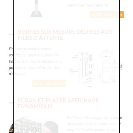
gestion de files d'attente.
En savoir plus
BORNES SUR MESURE DÉDIÉES AUX
FILES D'ATTENTE
Pour les besoins les plus
spécifique, nous réalisons des
bornes sur-mesure dédiées à la
gestion de l'accueil et des files
d'attentes
En savoir plus
ECRAN ET PLAYER AFFICHAGE
DYNAMIQUE
De l'écran d'affichage dynamique
au player, nous sélectionnons le
matériel le plus adapté à vos