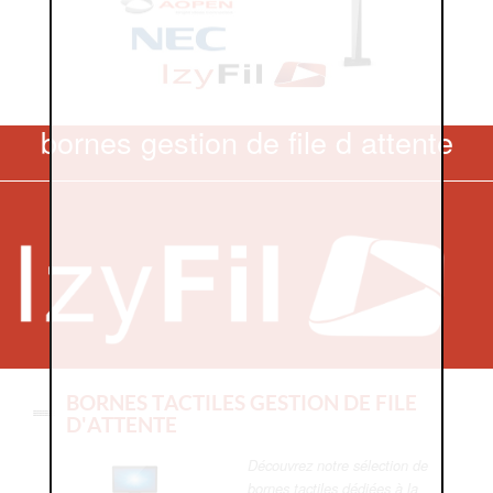
bornes gestion de file d attente
BORNES TACTILES GESTION DE FILE
D'ATTENTE
Découvrez notre sélection de
bornes tactiles dédiées à la