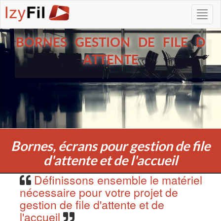
BORNES GESTION DE FILE D
ATTENTE
Bornes, écrans pour gestion de file
d'attente et de l'accueil
Définissons ensemble le matériel
nécessaire pour votre projet de
gestion de file d'attente et de
l'accueil