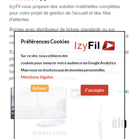
IzyFil vous propose des solution matérielles complètes
pour votre projet de gestion de l'accueil et des files
d'attentes.
Bornes avec distributeur de tickets standards ou sur
mesure (fabriquées et conçues en France) pour répondre à
Préférences Cookies
vos besoins spécifiques.
Écrans d'affichage dynamique et player PC Windows dédié
Sur ce site, nous utilisons des
pour piloter les appels et la communication, IzyFil ce sont
cookies pour mesurer notre audience via Google Analytics.
des solutions complètes logiciel, matériel et services
formation, accompagnement pour mettre en oeuvre votre
Mais nous ne stockons pas de données personnelles.
projet de gestion de files d'attente.
Mentions légales
Refuser
J'accepte