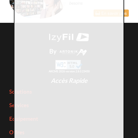
besoins
En savoir plus
By
AKCMS 2026 version 2.8.0.23450
Accès Rapide
Solutions
Services
Equipement
Offres