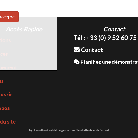
accepte
Accès Rapide
Contact
Tél : +33 (0) 9 52 60 75
tions
Contact
ices
Planifiez une démonstra
pement
es
uvrir
opos
du site
IzyFil solution & logiciel de gestion des files d'attente et de l'accueil