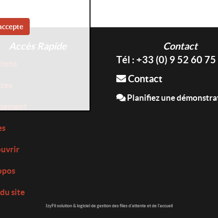
accepte
Accès Rapide
Contact
Tél : +33 (0) 9 52 60 75
tions
Contact
ices
Planifiez une démonstra
pement
es
uvrir
opos
du site
IzyFil solution & logiciel de gestion des files d'attente et de l'accueil