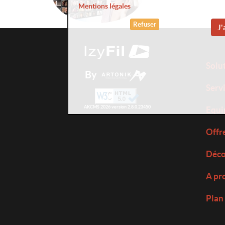
Mentions légales
Refuser
J'
Solu
By
Serv
AKCMS 2026 version 2.8.0.23450
Equi
Offr
Déco
A pr
Plan 