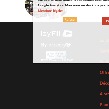
Google Analytics. Mais nous ne stockons pas d
Mentions légales
Refuser
J'
Solu
By
Serv
AKCMS 2026 version 2.8.0.23450
Equi
Offr
Déco
A pr
Plan 