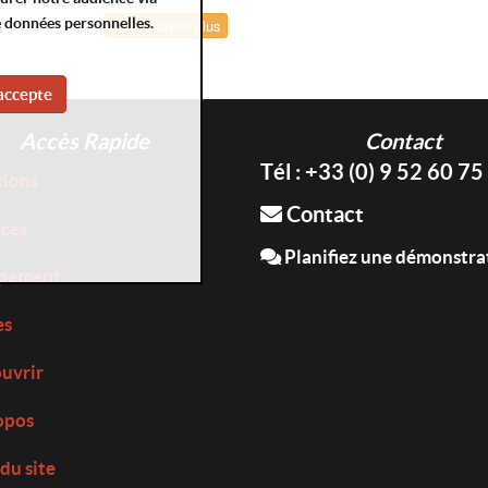
e données personnelles.
En savoir plus
accepte
Accès Rapide
Contact
Tél : +33 (0) 9 52 60 75
tions
Contact
ices
Planifiez une démonstra
pement
es
uvrir
opos
du site