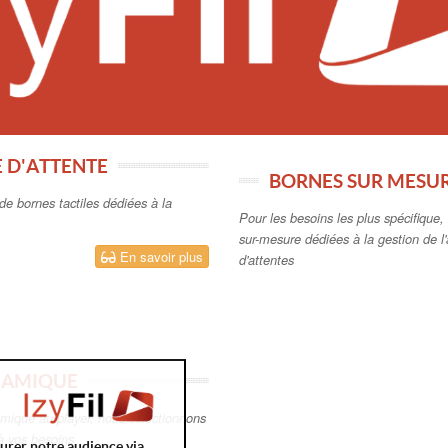
E D'ATTENTE
BORNES SUR MESUR
de bornes tactiles dédiées à la
Pour les besoins les plus spécifique
sur-mesure dédiées à la gestion de l'a
En savoir plus
d'attentes
NAMIQUE
amique au player, nous sélectionnons
 à vos besoins
surer notre audience via