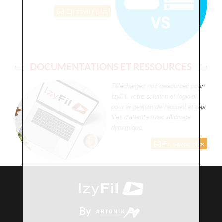
En savoir plus
DOCUMENTATIONS ET RESSOURCES
Téléchargez nos ressources pour
IzyFil, votre solution et logiciel
pour la gestion de l'accueil et des
files d'attente avec affichage
dynamique
En savoir plus
By