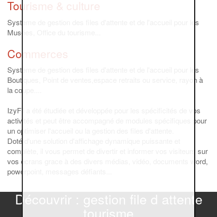
Tourisme & culture
Système de gestion des files d'attente et de l'accueil pour les
Musées, Office du tourisme...
Commerces
Système de gestion des files d'attente et de l'accueil pour les
Boutiques, Point de ventes,espace retraits ou service, rayon à
la coupe....
IzyFil a été étudiée et développée pour les spécificités de vos
activités et peut être accompagné de modules spécifiques pour
un optimiser l'accueil ou la gestion des files d'attente.
Doté d'une solution d'affichage dynamique puissante et
complète, il vous permet de divertir et informer vos visiteurs sur
vos écrans grace à des divers médias, vidéo, documents word,
powerpoint, messages défiants...
Découvrir : gestion file d attente
tourisme