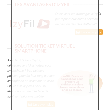
LES AVANTAGES D'IZYFIL
Quels sont les avantages d'IzyFil
par rapport aux autres solutions
de gestion des files d'attente?
En savoir plus
SOLUTION TICKET VIRTUEL
SMARTPHONE
Avec le V-Ticket d'IzyFil,
découvrez le Ticket Virtuel pour
smartphone ! Vos visiteurs
peuvent prendre leur rang sur leur
smartphone en scannant un code
QR et être appelés par SMS
et/ou depuis une interface de
suivi sur téléphone mobile.
En savoir plus