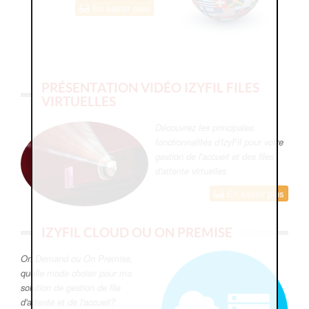
En savoir plus
PRÉSENTATION VIDÉO IZYFIL FILES
VIRTUELLES
Découvrez les principales
fonctionnalités d'IzyFil pour votre
gestion de l'accueil et des files
d'attente virtuelles
En savoir plus
IZYFIL CLOUD OU ON PREMISE
On Demand ou On Premise,
quelle mode choisir pour ma
solution de gestion de file
d'attente et de l'accueil?