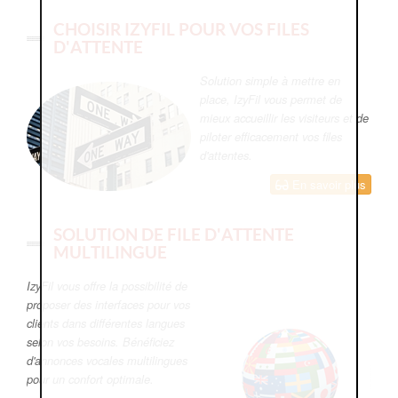
CHOISIR IZYFIL POUR VOS FILES
D'ATTENTE
Solution simple à mettre en
place, IzyFil vous permet de
mieux accueillir les visiteurs et de
piloter efficacement vos files
d'attentes.
En savoir plus
SOLUTION DE FILE D'ATTENTE
MULTILINGUE
IzyFil vous offre la possibilité de
proposer des interfaces pour vos
clients dans différentes langues
selon vos besoins. Bénéficiez
d'annonces vocales multilingues
pour un confort optimale.