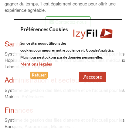
gagner du temps, il est également conçue pour offrir une
expérience agréable.
Contactez-nous
Préférences Cookies
Santé
Sur ce site, nous utilisons des
cookies pour mesurer notre audience via Google Analytics.
Système de gestion des files d'attente et de l'accueil pour les
Mais nous ne stockons pas de données personnelles.
Hôpitaux, Centres de soins, Pharmacies, Cabinets médicaux,
Mentions légales
Laboratoires, Urgences...
Refuser
J'accepte
Administration et secteur public
Système de gestion des files d'attente et de l'accueil pour les
Mairies, Préfectures..
Finances
Système de gestion des files d'attente et de l'accueil pour les
Banques, Assurances, Mutuelles...