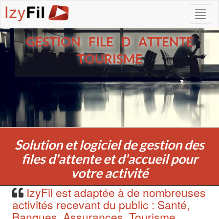
GESTION FILE D ATTENTE
TOURISME
Solution et logiciel de gestion des
files d'attente et d'accueil pour
votre activité
IzyFil est adaptée à de nombreuses
activités recevant du public : Santé,
Banques, Assurances, Tourisme,