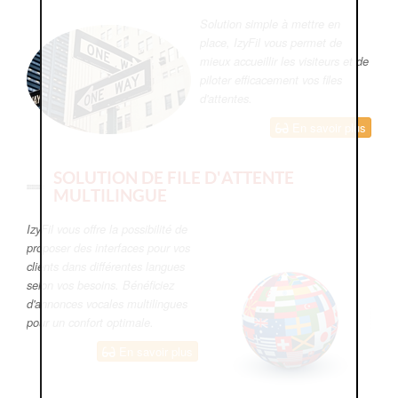
Solution simple à mettre en
place, IzyFil vous permet de
mieux accueillir les visiteurs et de
piloter efficacement vos files
d'attentes.
En savoir plus
SOLUTION DE FILE D'ATTENTE
MULTILINGUE
IzyFil vous offre la possibilité de
proposer des interfaces pour vos
clients dans différentes langues
selon vos besoins. Bénéficiez
d'annonces vocales multilingues
pour un confort optimale.
En savoir plus