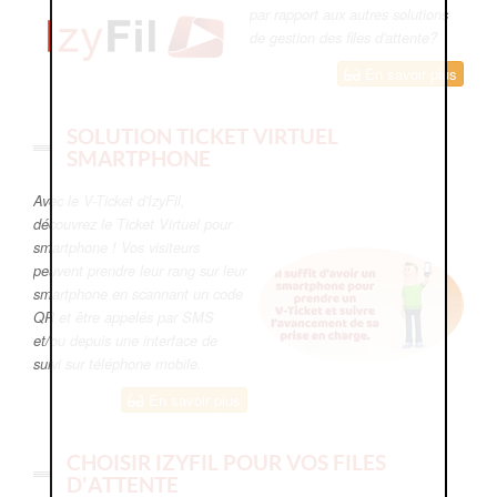
par rapport aux autres solutions
de gestion des files d'attente?
En savoir plus
SOLUTION TICKET VIRTUEL
SMARTPHONE
Avec le V-Ticket d'IzyFil,
découvrez le Ticket Virtuel pour
smartphone ! Vos visiteurs
peuvent prendre leur rang sur leur
smartphone en scannant un code
QR et être appelés par SMS
et/ou depuis une interface de
suivi sur téléphone mobile.
En savoir plus
CHOISIR IZYFIL POUR VOS FILES
D'ATTENTE