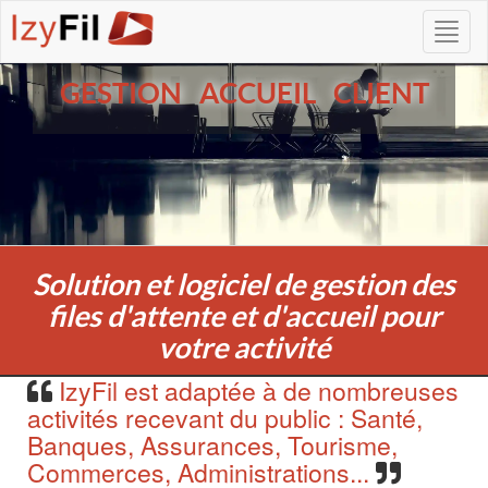
GESTION ACCUEIL CLIENT
Solution et logiciel de gestion des
files d'attente et d'accueil pour
votre activité
IzyFil est adaptée à de nombreuses
activités recevant du public : Santé,
Banques, Assurances, Tourisme,
Commerces, Administrations...