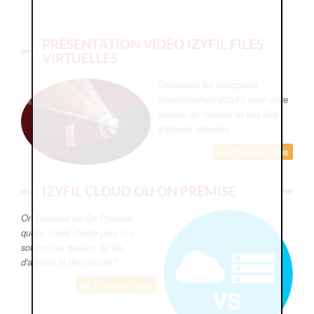
PRÉSENTATION VIDÉO IZYFIL FILES
VIRTUELLES
Découvrez les principales
fonctionnalités d'IzyFil pour votre
gestion de l'accueil et des files
d'attente virtuelles
En savoir plus
IZYFIL CLOUD OU ON PREMISE
On Demand ou On Premise,
quelle mode choisir pour ma
solution de gestion de file
d'attente et de l'accueil?
En savoir plus