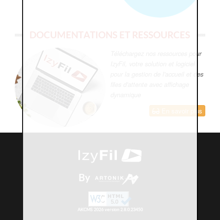
DOCUMENTATIONS ET RESSOURCES
Téléchargez nos ressources pour
IzyFil, votre solution et logiciel
pour la gestion de l'accueil et des
files d'attente avec affichage
dynamique
En savoir plus
By
AKCMS 2026 version 2.8.0.23450