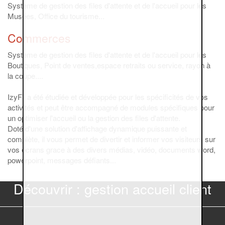
Système de gestion des files d'attente et de l'accueil pour les
Musées, Office du tourisme...
Commerces
Système de gestion des files d'attente et de l'accueil pour les
Boutiques, Point de ventes,espace retraits ou service, rayon à
la coupe....
IzyFil a été étudiée et développée pour les spécificités de vos
activités et peut être accompagné de modules spécifiques pour
un optimiser l'accueil ou la gestion des files d'attente.
Doté d'une solution d'affichage dynamique puissante et
complète, il vous permet de divertir et informer vos visiteurs sur
vos écrans grace à des divers médias, vidéo, documents word,
powerpoint, messages défiants...
Découvrir : gestion accueil client