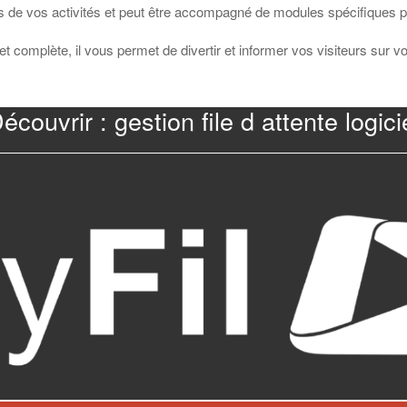
és de vos activités et peut être accompagné de modules spécifiques pou
t complète, il vous permet de divertir et informer vos visiteurs sur 
écouvrir : gestion file d attente logici