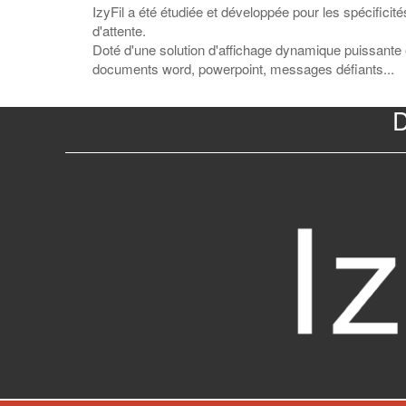
IzyFil a été étudiée et développée pour les spécificit
d'attente.
Doté d'une solution d'affichage dynamique puissante e
documents word, powerpoint, messages défiants...
D