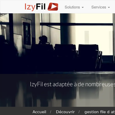
Solutions
Services
IzyFil est adaptée à de nombreuses
Accueil
Découvrir
gestion file d at