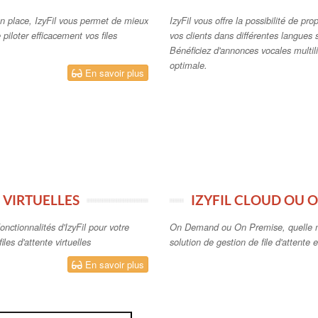
n place, IzyFil vous permet de mieux
IzyFil vous offre la possibilité de pr
e piloter efficacement vos files
vos clients dans différentes langues 
Bénéficiez d'annonces vocales multil
optimale.
En savoir plus
 VIRTUELLES
IZYFIL CLOUD OU 
onctionnalités d'IzyFil pour votre
On Demand ou On Premise, quelle m
iles d'attente virtuelles
solution de gestion de file d'attente e
En savoir plus