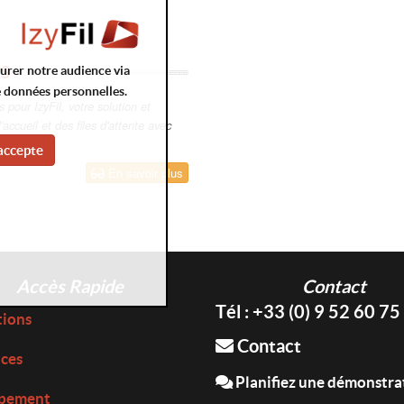
S
surer notre audience via
e données personnelles.
pour IzyFil, votre solution et
l'accueil et des files d'attente avec
accepte
En savoir plus
Accès Rapide
Contact
Tél : +33 (0) 9 52 60 75
tions
Contact
ices
Planifiez une démonstra
pement