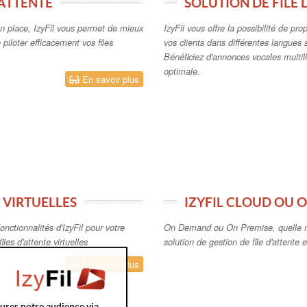
'ATTENTE
SOLUTION DE FILE
n place, IzyFil vous permet de mieux
IzyFil vous offre la possibilité de pr
e piloter efficacement vos files
vos clients dans différentes langues 
Bénéficiez d'annonces vocales multil
optimale.
En savoir plus
 VIRTUELLES
IZYFIL CLOUD OU 
onctionnalités d'IzyFil pour votre
On Demand ou On Premise, quelle m
iles d'attente virtuelles
solution de gestion de file d'attente e
En savoir plus
surer notre audience via