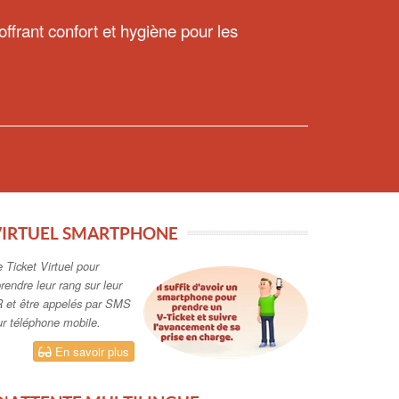
offrant confort et hygiène pour les
VIRTUEL SMARTPHONE
e Ticket Virtuel pour
rendre leur rang sur leur
 et être appelés par SMS
sur téléphone mobile.
En savoir plus