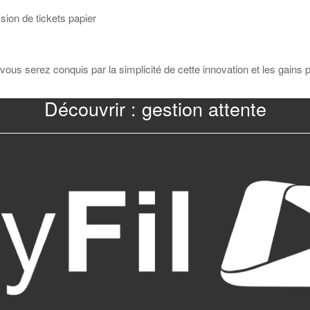
sion de tickets papier
 vous serez conquis par la simplicité de cette innovation et les gains 
Découvrir : gestion attente