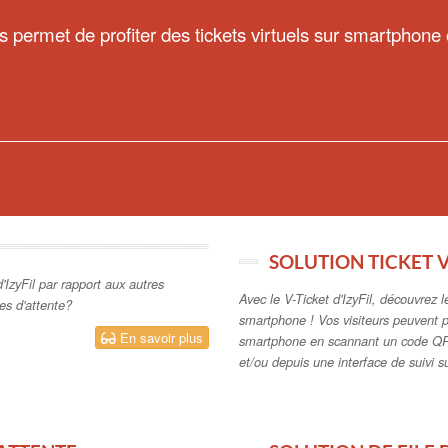
s permet de profiter des tickets virtuels sur smartphone 
SOLUTION TICKET 
'IzyFil par rapport aux autres
Avec le V-Ticket d'IzyFil, découvrez l
les d'attente?
smartphone ! Vos visiteurs peuvent p
En savoir plus
smartphone en scannant un code QR
et/ou depuis une interface de suivi 