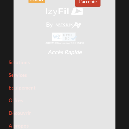
J'accepte
By
AKCMS 2026 version 2.8.0.23450
Accès Rapide
Solutions
Services
Equipement
Offres
Découvrir
A propos