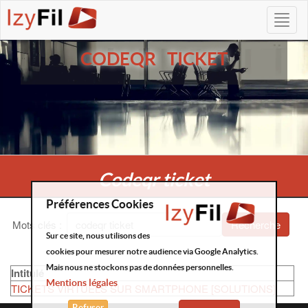
CODEQR TICKET
Codeqr ticket
Préférences Cookies
Mots clés
:
Recherche
Sur ce site, nous utilisons des
cookies pour mesurer notre audience via Google Analytics.
Mais nous ne stockons pas de données personnelles.
Intitulé
Mentions légales
TICKETS VIRTUELS SUR SMARTPHONE [SOLUTIONS]
Refuser