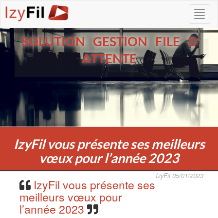
SOLUTION GESTION FILE D
ATTENTE
IzyFil vous présente ses meilleurs
vœux pour l’année 2023
IzyFil 05/01/2023
IzyFil vous présente ses
meilleurs vœux pour
l’année 2023