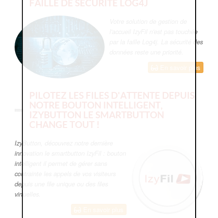
FAILLE DE SÉCURITÉ LOG4J
Votre solution de gestion de
l'accueil IzyFil n'est pas touchée
par la faille Log4j. La sécurité des
données reste une priorité.
En savoir plus
PILOTEZ LES FILES D'ATTENTE DEPUIS
NOTRE BOUTON INTELLIGENT,
IZYBUTTON LE SMARTBUTTON
CHANGE TOUT !
IzyButton, découvrez notre dernière
innovation le smartbutton IzyFil : bouton
intelligent il permet de gérer sans
contrainte les appels de vos visiteurs
depuis une file unique ou des files
virtuelles.
En savoir plus