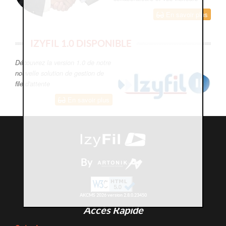
En savoir plus
IZYFIL 1.0 DISPONIBLE
Découvrez la version 1.0 de notre
nouvelle solution de gestion de
file d'attente
En savoir plus
By
AKCMS 2026 version 2.8.0.23450
Accès Rapide