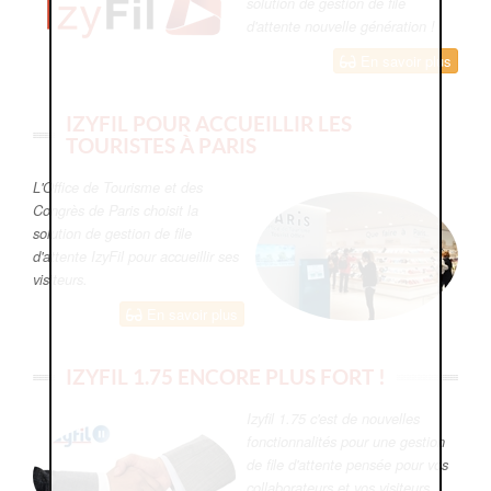
solution de gestion de file
d'attente nouvelle génération !
En savoir plus
IZYFIL POUR ACCUEILLIR LES
TOURISTES À PARIS
L'Office de Tourisme et des
Congrès de Paris choisit la
solution de gestion de file
d'attente IzyFil pour accueillir ses
visiteurs.
En savoir plus
IZYFIL 1.75 ENCORE PLUS FORT !
Izyfil 1.75 c'est de nouvelles
fonctionnalités pour une gestion
de file d'attente pensée pour vos
collaborateurs et vos visiteurs