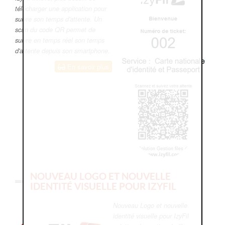
télécharger une application pour
suivre son temps d'attente. Un
scan du code QR permet de
suivre en temps réel son temps
d'attente depuis son smartphone.
En savoir plus
NOUVEAU LOGO ET NOUVELLE
IDENTITÉ VISUELLE POUR IZYFIL
Nouveau Logo et nouvelle
identité visuelle pour IzyFil