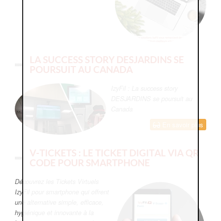
LA SUCCESS STORY DESJARDINS SE
POURSUIT AU CANADA
IzyFil : La success story
DESJARDINS se poursuit au
Canada
En savoir plus
V-TICKETS : LE TICKET DIGITAL VIA QR
CODE POUR SMARTPHONE
Découvrez les Tickets Virtuels
IzyFil pour smartphone qui offrent
une alternative simple, efficace,
hygiénique et innovante à la