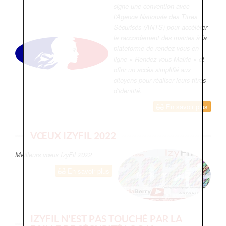
signe une convention avec
l’Agence Nationale des Titres
Sécurisés (ANTS) pour accélérer
le raccordement des mairies à la
plateforme de rendez-vous en
ligne « Rendez-vous Mairie » et
offrir un accès simplifié aux
citoyens pour réaliser leurs titres
d’identité.
En savoir plus
VŒUX IZYFIL 2022
Meilleurs vœux IzyFil 2022
En savoir plus
IZYFIL N'EST PAS TOUCHÉ PAR LA