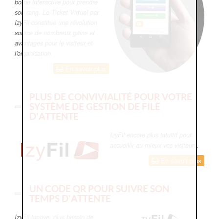
borne interactive pour prendre
son rang. Le Ticket Virtuel par
IzyFil constitue une révolution
source de nombreux gains et
avantages pour le visiteur et
l'organisation.
En savoir plus
PLUS DE CONVIVIALITÉ POUR VOTRE
SYSTÈME DE GESTION DE FILE
D'ATTENTE
IzyFil encore plus intuitif pour
accueillir au mieux vos visiteurs.
En savoir plus
UN CODE QR POUR SUIVRE SON
TEMPS D'ATTENTE
IzyFil innove, plus besoin de