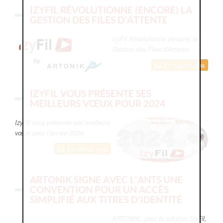
IZYFIL RÉVOLUTIONNE (ENCORE) LA
GESTION DES FILES D'ATTENTE
IzyFil Révolutionne (encore) la
Gestion des Files d'Attente
En savoir plus
IZYFIL VOUS PRÉSENTE SES
MEILLEURS VŒUX POUR 2024
IzyFil vous présente ses meilleurs
vœux pour l’année 2024.
En savoir plus
ARTONIK SIGNE AVEC L'ANTS UNE
CONVENTION POUR UN ACCÈS
SIMPLIFIÉ AUX TITRES D'IDENTITÉ
ARTONIK, pour la solution IzyFil,