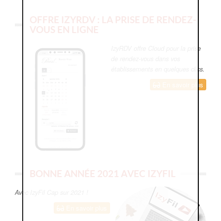
OFFRE IZYRDV : LA PRISE DE RENDEZ-
VOUS EN LIGNE
IzyRDV offre Cloud pour la prise
de rendez-vous dans vos
établissements en quelques clics.
En savoir plus
BONNE ANNÉE 2021 AVEC IZYFIL
Avec IzyFil Cap sur 2021 !
En savoir plus