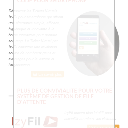
CODE POUR SMARTPHONE
Découvrez les Tickets Virtuels
IzyFil pour smartphone qui offrent
une alternative simple, efficace,
hygiénique et innovante à la
borne interactive pour prendre
son rang. Le Ticket Virtuel par
IzyFil constitue une révolution
source de nombreux gains et
avantages pour le visiteur et
l'organisation.
En savoir plus
PLUS DE CONVIVIALITÉ POUR VOTRE
SYSTÈME DE GESTION DE FILE
D'ATTENTE
IzyFil encore plus intuitif pour
accueillir au mieux vos visiteurs.
En savoir plus