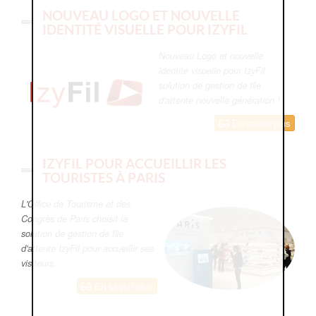
NOUVEAU LOGO ET NOUVELLE
IDENTITÉ VISUELLE POUR IZYFIL
Nouveau Logo et nouvelle
identité visuelle pour IzyFil
solution de gestion de file
d'attente nouvelle génération !
En savoir plus
IZYFIL POUR ACCUEILLIR LES
TOURISTES À PARIS
L'Office de Tourisme et des
Congrès de Paris choisit la
solution de gestion de file
d'attente IzyFil pour accueillir ses
visiteurs.
En savoir plus