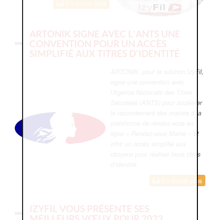
En savoir plus
ARTONIK SIGNE AVEC L'ANTS UNE
CONVENTION POUR UN ACCÈS
SIMPLIFIÉ AUX TITRES D'IDENTITÉ
ARTONIK, pour la solution IzyFil,
signe une convention avec
l’Agence Nationale des Titres
Sécurisés (ANTS) pour accélérer
le raccordement des mairies à la
plateforme de rendez-vous en
ligne « Rendez-vous Mairie » et
offrir un accès simplifié aux
citoyens pour réaliser leurs titres
d’identité.
En savoir plus
IZYFIL VOUS PRÉSENTE SES
MEILLEURS VŒUX POUR 2023