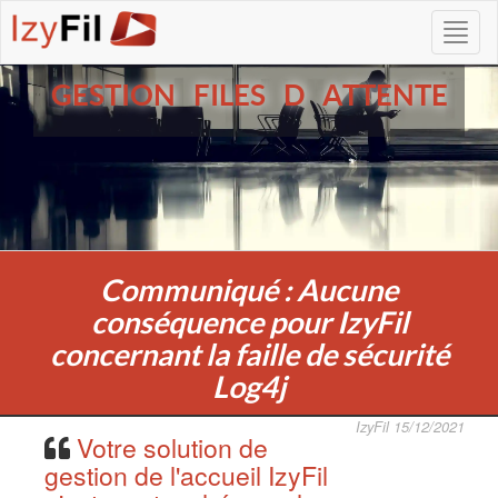
GESTION FILES D ATTENTE
Communiqué : Aucune
conséquence pour IzyFil
concernant la faille de sécurité
Log4j
IzyFil 15/12/2021
Votre solution de
gestion de l'accueil IzyFil