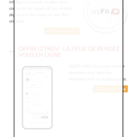
intelligent il permet de gérer sans
contrainte les appels de vos visiteurs
depuis une file unique ou des files
virtuelles.
En savoir plus
OFFRE IZYRDV : LA PRISE DE RENDEZ-
VOUS EN LIGNE
IzyRDV offre Cloud pour la prise
de rendez-vous dans vos
établissements en quelques clics.
En savoir plus