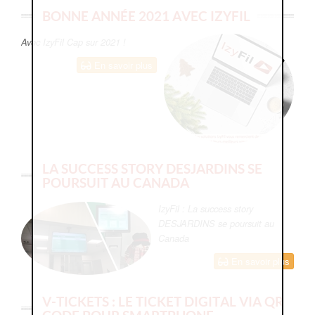
BONNE ANNÉE 2021 AVEC IZYFIL
Avec IzyFil Cap sur 2021 !
En savoir plus
LA SUCCESS STORY DESJARDINS SE
POURSUIT AU CANADA
IzyFil : La success story
DESJARDINS se poursuit au
Canada
En savoir plus
V-TICKETS : LE TICKET DIGITAL VIA QR