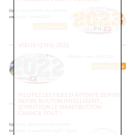
IzyFil vous présente ses meilleurs
vœux pour l’année 2023
En savoir plus
VŒUX IZYFIL 2022
Meilleurs vœux IzyFil 2022
En savoir plus
PILOTEZ LES FILES D'ATTENTE DEPUIS
NOTRE BOUTON INTELLIGENT,
IZYBUTTON LE SMARTBUTTON
CHANGE TOUT !
IzyButton, découvrez notre dernière
innovation le smartbutton IzyFil : bouton