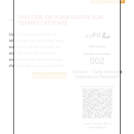
UN CODE QR POUR SUIVRE SON
TEMPS D'ATTENTE
IzyFil innove, plus besoin de
télécharger une application pour
suivre son temps d'attente. Un
scan du code QR permet de
suivre en temps réel son temps
d'attente depuis son smartphone.
En savoir plus