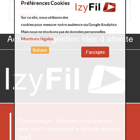
Préférences Cookies
V-Tickets : le Ticket digital via QR Code pour
smartphone
Sur ce site, nous utilisons des
cookies pour mesurer notre audience via Google Analytics.
Mais nous ne stockons pas de données personnelles.
Actualités : gestion files d attente
Mentions légales
Refuser
J'accepte
Communiqué : Aucune conséquence
pour IzyFil concernant la faille de sécurité
Log4j