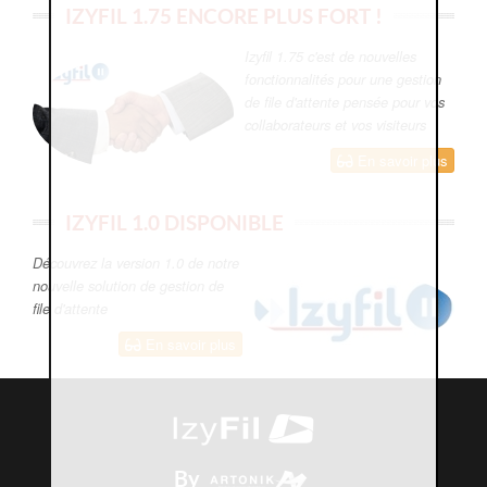
IZYFIL 1.75 ENCORE PLUS FORT !
Izyfil 1.75 c'est de nouvelles
fonctionnalités pour une gestion
de file d'attente pensée pour vos
collaborateurs et vos visiteurs
En savoir plus
IZYFIL 1.0 DISPONIBLE
Découvrez la version 1.0 de notre
nouvelle solution de gestion de
file d'attente
En savoir plus
By