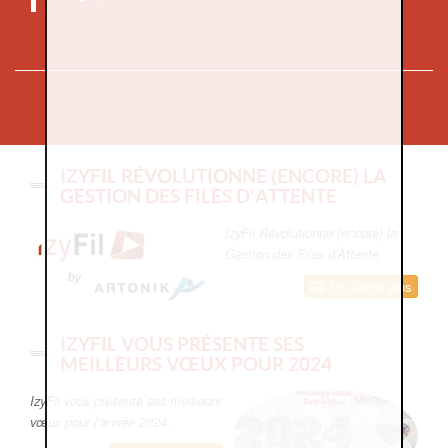
IZYFIL RÉVOLUTIONNE (ENCORE) LA
GESTION DES FILES D'ATTENTE
IzyFil Révolutionne (encore) la
Gestion des Files d'Attente
En savoir plus
IZYFIL VOUS PRÉSENTE SES
MEILLEURS VŒUX POUR 2024
IzyFil vous présente ses meilleurs
vœux pour l’année 2024.