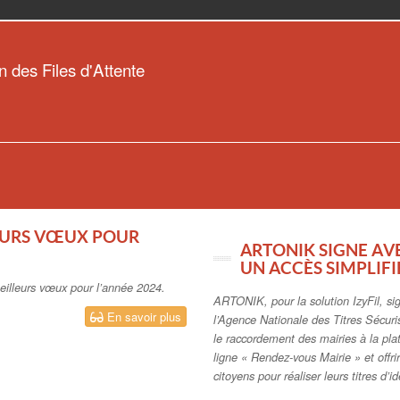
n des Files d'Attente
LEURS VŒUX POUR
ARTONIK SIGNE AV
UN ACCÈS SIMPLIFI
eilleurs vœux pour l’année 2024.
ARTONIK, pour la solution IzyFil, s
En savoir plus
l’Agence Nationale des Titres Sécur
le raccordement des mairies à la pl
ligne « Rendez-vous Mairie » et offri
citoyens pour réaliser leurs titres d’id