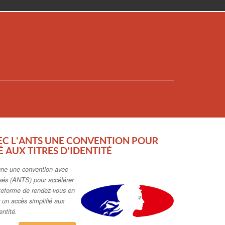
EC L'ANTS UNE CONVENTION POUR
É AUX TITRES D'IDENTITÉ
igne une convention avec
isés (ANTS) pour accélérer
ateforme de rendez-vous en
r un accès simplifié aux
entité.