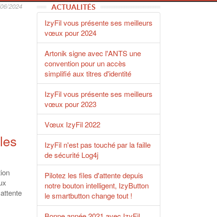
/06/2024
ACTUALITÉS
IzyFil vous présente ses meilleurs
vœux pour 2024
Artonik signe avec l'ANTS une
convention pour un accès
simplifié aux titres d'identité
IzyFil vous présente ses meilleurs
vœux pour 2023
Vœux IzyFil 2022
les
IzyFil n'est pas touché par la faille
de sécurité Log4j
tion
Pilotez les files d'attente depuis
aux
notre bouton intelligent, IzyButton
 attente
le smartbutton change tout !
Bonne année 2021 avec IzyFil