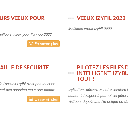
LEURS VŒUX POUR
VŒUX IZYFIL 2022
Meilleurs vœux IzyFil 2022
meilleurs vœux pour l’année 2023
En savoir plus
FAILLE DE SÉCURITÉ
PILOTEZ LES FILES
INTELLIGENT, IZY
TOUT !
e l'accueil IzyFil n'est pas touchée
IzyButton, découvrez notre dernière i
urité des données reste une priorité.
bouton intelligent il permet de gérer
En savoir plus
visiteurs depuis une file unique ou des