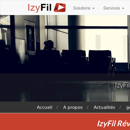
Solutions
Services
IzyFi
Accueil
A propos
Actualités
g
IzyFil Rév