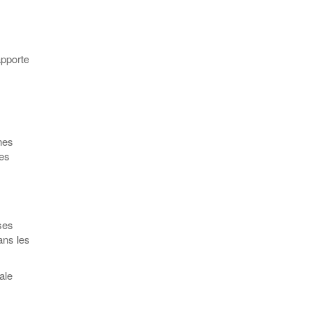
apporte
nes
les
ses
ans les
ale