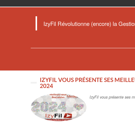
IzyFil Révolutionne (encore) la Gestio
IZYFIL VOUS PRÉSENTE SES MEIL
2024
IzyFil vous présente ses m