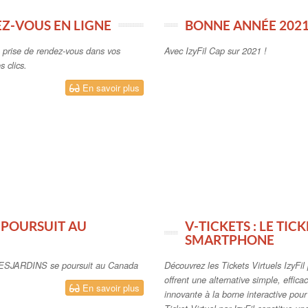
EZ-VOUS EN LIGNE
BONNE ANNÉE 2021
a prise de rendez-vous dans vos
Avec IzyFil Cap sur 2021 !
 clics.
En savoir plus
 POURSUIT AU
V-TICKETS : LE TIC
SMARTPHONE
y DESJARDINS se poursuit au Canada
Découvrez les Tickets Virtuels IzyFi
offrent une alternative simple, effica
En savoir plus
innovante à la borne interactive pou