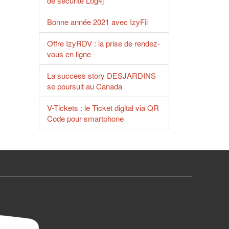
de sécurité Log4j
Bonne année 2021 avec IzyFil
Offre IzyRDV : la prise de rendez-
vous en ligne
La success story DESJARDINS
se poursuit au Canada
V-Tickets : le Ticket digital via QR
Code pour smartphone