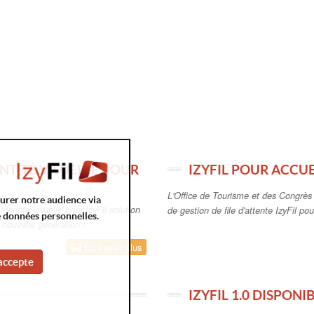
NTITÉ VISUELLE POUR
IZYFIL POUR ACCUE
L'Office de Tourisme et des Congrès d
surer notre audience via
entité visuelle pour IzyFil solution
de gestion de file d'attente IzyFil pour
e données personnelles.
e nouvelle génération !
En savoir plus
accepte
IZYFIL 1.0 DISPONI