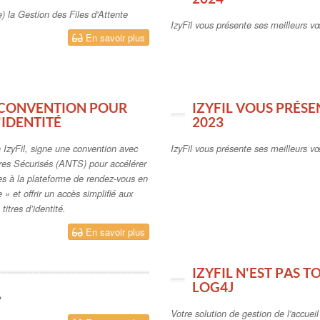
e) la Gestion des Files d'Attente
IzyFil vous présente ses meilleurs v
En savoir plus
E CONVENTION POUR
IZYFIL VOUS PRÉS
'IDENTITÉ
2023
 IzyFil, signe une convention avec
IzyFil vous présente ses meilleurs 
tres Sécurisés (ANTS) pour accélérer
es à la plateforme de rendez-vous en
» et offrir un accès simplifié aux
titres d’identité.
En savoir plus
IZYFIL N'EST PAS T
LOG4J
2
Votre solution de gestion de l'accueil