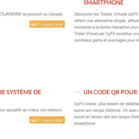
SMARTPHONE
y DESJARDINS se poursuit au Canada
Découvrez les Tickets Virtuels IzyFi
offrent une alternative simple, effica
En savoir plus
innovante à la borne interactive pou
Ticket Virtuel par IzyFil constitue un
nombreux gains et avantages pour le v
RE SYSTÈME DE
UN CODE QR POUR 
IzyFil innove, plus besoin de télécha
pour accueillir au mieux vos visiteurs.
suivre son temps d'attente. Un sca
suivre en temps réel son temps d'att
En savoir plus
smartphone.