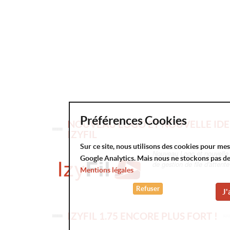
Préférences Cookies
NOUVEAU LOGO ET NOUVELLE IDE
IZYFIL
Sur ce site, nous utilisons des cookies pour me
Nouveau Logo et nouvelle id
Google Analytics. Mais nous ne stockons pas d
de gestion de file d'attent
Mentions légales
Refuser
J'
IZYFIL 1.75 ENCORE PLUS FORT !