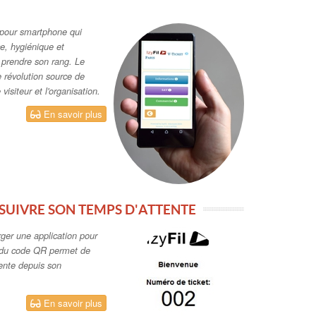
l pour smartphone qui
ce, hygiénique et
r prendre son rang. Le
e révolution source de
isiteur et l'organisation.
En savoir plus
SUIVRE SON TEMPS D'ATTENTE
rger une application pour
n du code QR permet de
ente depuis son
En savoir plus