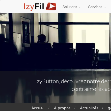
Solutions
Services
IzyButton, découvrez notre derni
contrainte les ap
Accueil
A propos
Actualités
g