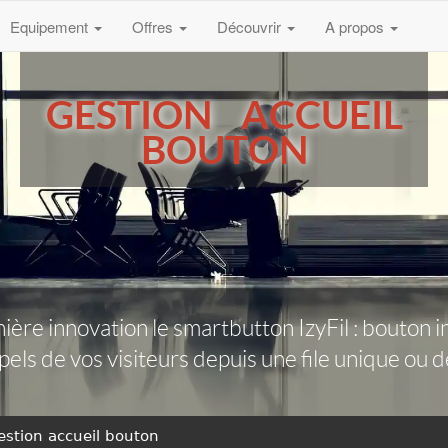
Equipement
Offres
Découvrir
A propos
GESTION ACCUEIL
BOUTON
ère innovation le smartbutton IzyFil : bouton in
pels de vos visiteurs depuis une file unique ou des
estion accueil bouton