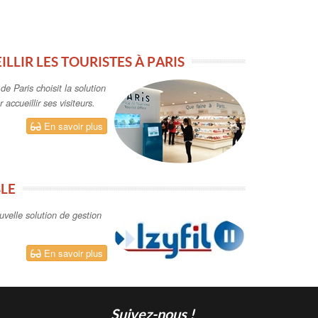
ILLIR LES TOURISTES À PARIS
e Paris choisit la solution
 accueillir ses visiteurs.
En savoir plus
BLE
uvelle solution de gestion
En savoir plus
Suivez-nous !