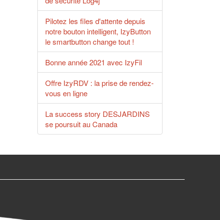
de sécurité Log4j
Pilotez les files d'attente depuis
notre bouton intelligent, IzyButton
le smartbutton change tout !
Bonne année 2021 avec IzyFil
Offre IzyRDV : la prise de rendez-
vous en ligne
La success story DESJARDINS
se poursuit au Canada