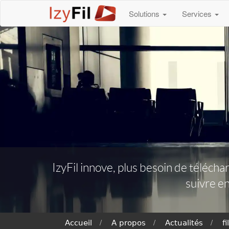
Solutions
Services
IzyFil innove, plus besoin de téléch
suivre e
Accueil
A propos
Actualités
f