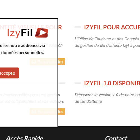
NTITÉ VISUELLE POUR
IZYFIL POUR ACCUE
L'Office de Tourisme et des Congrès d
entité visuelle pour IzyFil solution
de gestion de file d'attente IzyFil pour
surer notre audience via
e nouvelle génération !
e données personnelles.
En savoir plus
accepte
IZYFIL 1.0 DISPONI
les fonctionnalités pour une gestion
Découvrez la version 1.0 de notre no
ur vos collaborateurs et vos visiteurs
de file d'attente
En savoir plus
Accès Rapide
Contact