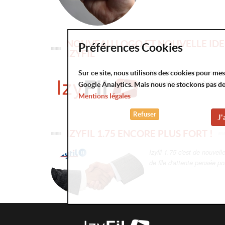
NOUVEAU LOGO ET NOUVELLE IDE
Préférences Cookies
IZYFIL
Nouveau Logo et nouvelle id
Sur ce site, nous utilisons des cookies pour me
de gestion de file d'attent
Google Analytics. Mais nous ne stockons pas d
Mentions légales
Refuser
J'
IZYFIL 1.75 ENCORE PLUS FORT !
Izyfil 1.75 c'est de nouvel
de file d'attente pensée po