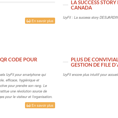
LA SUCCESS STORY 
CANADA
IzyFil : La success story DESJARDI
En savoir plus
IA QR CODE POUR
PLUS DE CONVIVIA
GESTION DE FILE D
uels IzyFil pour smartphone qui
IzyFil encore plus intuitif pour accuei
ple, efficace, hygiénique et
active pour prendre son rang. Le
onstitue une révolution source de
 pour le visiteur et l'organisation.
En savoir plus