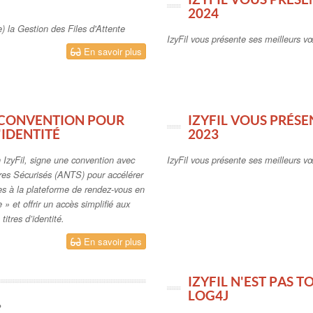
2024
e) la Gestion des Files d'Attente
IzyFil vous présente ses meilleurs v
En savoir plus
E CONVENTION POUR
IZYFIL VOUS PRÉS
'IDENTITÉ
2023
 IzyFil, signe une convention avec
IzyFil vous présente ses meilleurs 
tres Sécurisés (ANTS) pour accélérer
es à la plateforme de rendez-vous en
» et offrir un accès simplifié aux
titres d’identité.
En savoir plus
IZYFIL N'EST PAS T
LOG4J
2