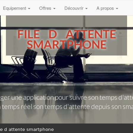
Equipement
Offres
Découvrir
A propos
FILE D ATTENTE
SMARTPHONE
arger une application pour suivre son temps d'
n temps réel son temps d'attente depuis son sm
ile d attente smartphone