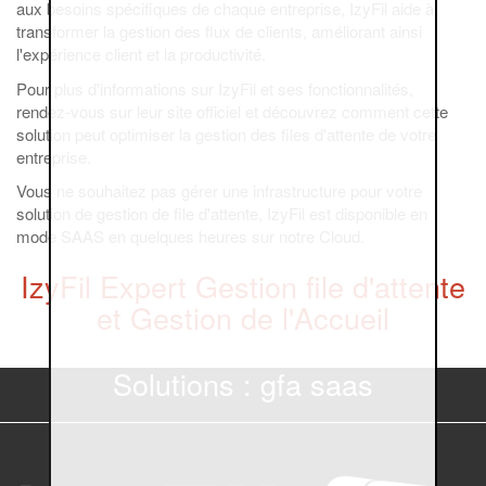
aux besoins spécifiques de chaque entreprise, IzyFil aide à
transformer la gestion des flux de clients, améliorant ainsi
l'expérience client et la productivité.
Pour plus d'informations sur IzyFil et ses fonctionnalités,
rendez-vous sur leur site officiel et découvrez comment cette
solution peut optimiser la gestion des files d'attente de votre
entreprise.
Vous ne souhaitez pas gérer une infrastructure pour votre
solution de gestion de file d'attente, IzyFil est disponible en
mode SAAS en quelques heures sur notre Cloud.
IzyFil Expert Gestion file d'attente
et Gestion de l'Accueil
Solutions : gfa saas