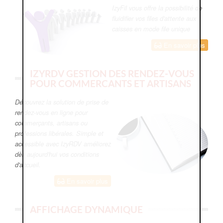
IzyFil vous offre la possibilité de
fluidifier vos files d'attente aux
caisses en mode file unique
En savoir plus
IZYRDV GESTION DES RENDEZ-VOUS
POUR COMMERCANTS ET ARTISANS
Découvrez la solution de prise de
rendez-vous en ligne pour
commerçants, artisans ou
professions libérales. Simple et
accessible avec IzyRDV améliorez
dès aujourd'hui vos conditions
d'accueil.
En savoir plus
AFFICHAGE DYNAMIQUE