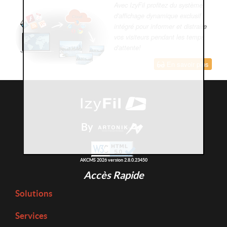
Avec IzyFil profitez du système
d'affichage dynamique exclusif
intégré pour informer et distraire
vos visiteurs pendant les temps
d'attente!
En savoir plus
By
AKCMS 2026 version 2.8.0.23450
Accès Rapide
Solutions
Services