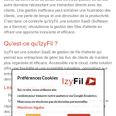
autre domaine nécessitant une interaction directe avec les
clients. Une gestion inefficace peut entraîner une frustration des
clients, une perte de temps et une diminution de la productivité.
C'est dans ce contexte qu'IzyFil, une solution SaaS (Software
as a Service), révolutionne la gestion des files d'attente en
offrant une approche innovante et efficace.
Qu'est-ce qu'IzyFil ?
IzyFil est une solution SaaS de gestion de file d'attente qui
permet aux entreprises de gérer les flux de clients de manière
plus organisée et efficace. Accessible via le cloud, cette solution
offre une flexibilité et une scalabilité inégalées, permettant aux
entreprises de s'adapter rapidement aux fluctuations de la
Préférences Cookies
demande et d'améliorer l'expérience client.
Les Avantages d'IzyFil
Sur ce site, nous utilisons des
Réduction des Temps d'Attente :
cookies pour mesurer notre audience via Google Analytics.
IzyFil permet de réduire les temps d'attente en optimisant la
Mais nous ne stockons pas de données personnelles.
répartition des clients vers les services disponibles. Grâce à
Mentions légales
des algorithmes intelligents, la solution peut prévoir les pics