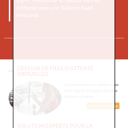
d'Attente avec une Solution SaaS
Innovante
GESTION DE FILES D'ATTENTE
VIRTUELLES
Mieux accueillir vos visiteurs avec
notre logiciel de gestion des files
d'attente virtuelles
En savoir plus
SOLUTION EXPERTE POUR LA