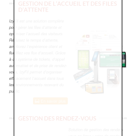
GESTION DE L’ACCUEIL ET DES FILES
D’ATTENTE
IzyFil est une solution complète
pour gérer les files d’attente et
optimiser l’accueil des visiteurs.
Réduisez le temps d’attente,
améliorez l’expérience client et
fluidifiez vos flux d’accueil. Grâce
à un système de tickets, d’appel
automatisé et de prise de rendez-
vous, IzyFil permet d’organiser
efficacement l’accueil dans tous
les environnements recevant du
public.
En savoir plus
GESTION DES RENDEZ-VOUS
Solution de gestion des rendez-
vous en ligne : prise de rendez-