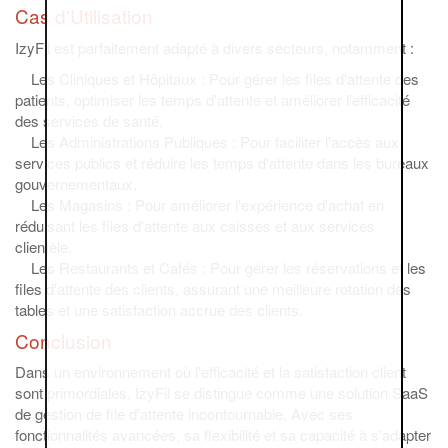
Cas d'Utilisation
IzyFil est parfaitement adapté à divers secteurs, notamment :
Les Cliniques et Hôpitaux : Pour gérer les files d'attente des
patients, optimiser les temps d'attente et améliorer l'efficacité
des services de santé.
Les Administrations Publiques : Pour faciliter l'accès aux
services publics et réduire les temps d'attente dans les bureaux
gouvernementaux.
Les Magasins : Pour améliorer l'expérience d'achat en
réduisant les files d'attente aux caisses et aux services
clientèle.
Les Restaurants et Cafés : Pour gérer les réservations et les
files d'attente des clients, assurant une meilleure rotation des
tables et une satisfaction accrue des clients.
Conclusion
Dans un environnement où l'efficacité et la satisfaction client
sont primordiales, IzyFil se distingue comme une solution SaaS
de gestion de file d'attente incontournable. Avec ses
fonctionnalités avancées, sa flexibilité et sa capacité à s'adapter