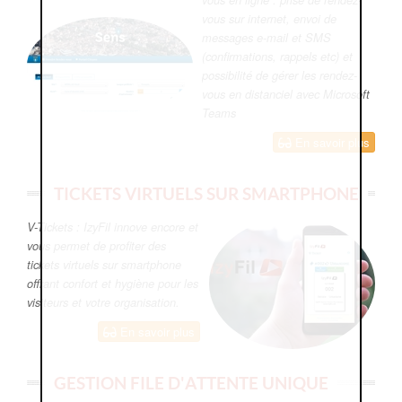
vous sur internet, envoi de
messages e-mail et SMS
(confirmations, rappels etc) et
possibilité de gérer les rendez-
vous en distanciel avec Microsoft
Teams
En savoir plus
TICKETS VIRTUELS SUR SMARTPHONE
V-Tickets : IzyFil innove encore et
vous permet de profiter des
tickets virtuels sur smartphone
offrant confort et hygiène pour les
visiteurs et votre organisation.
En savoir plus
GESTION FILE D'ATTENTE UNIQUE