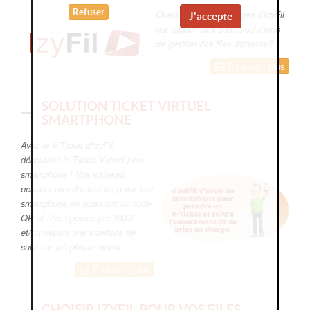
Refuser
Quels sont les avantages d'IzyFil
J'accepte
par rapport aux autres solutions
de gestion des files d'attente?
En savoir plus
SOLUTION TICKET VIRTUEL
SMARTPHONE
Avec le V-Ticket d'IzyFil,
découvrez le Ticket Virtuel pour
smartphone ! Vos visiteurs
peuvent prendre leur rang sur leur
smartphone en scannant un code
QR et être appelés par SMS
et/ou depuis une interface de
suivi sur téléphone mobile.
En savoir plus
CHOISIR IZYFIL POUR VOS FILES