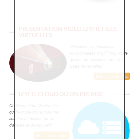
PRÉSENTATION VIDÉO IZYFIL FILES
VIRTUELLES
Découvrez les principales
fonctionnalités d'IzyFil pour votre
gestion de l'accueil et des files
d'attente virtuelles
En savoir plus
IZYFIL CLOUD OU ON PREMISE
On Demand ou On Premise,
quelle mode choisir pour ma
solution de gestion de file
d'attente et de l'accueil?
En savoir plus