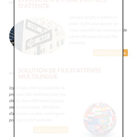
D'ATTENTE
Solution simple à mettre en
place, IzyFil vous permet de
mieux accueillir les visiteurs et de
piloter efficacement vos files
d'attentes.
En savoir plus
SOLUTION DE FILE D'ATTENTE
MULTILINGUE
IzyFil vous offre la possibilité de
proposer des interfaces pour vos
clients dans différentes langues
selon vos besoins. Bénéficiez
d'annonces vocales multilingues
pour un confort optimale.
En savoir plus