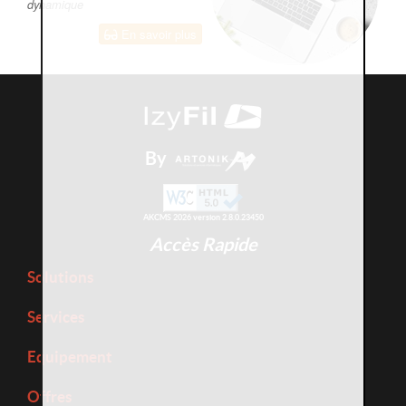
dynamique
En savoir plus
By
AKCMS 2026 version 2.8.0.23450
Accès Rapide
Solutions
Services
Equipement
Offres