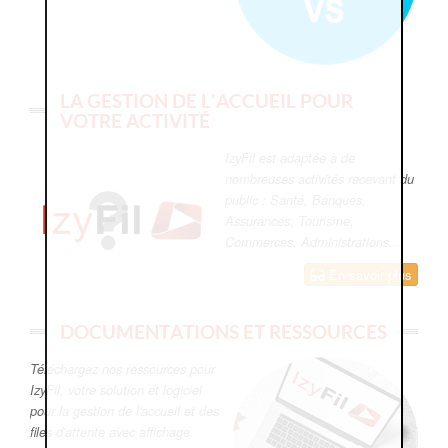
LA GESTION DE L'ACCUEIL POUR
VOTRE ACTIVITÉ
IzyFil est adaptée à de
nombreuses activités recevant du
public : Santé, Banques,
Assurances, Tourisme,
Commerces, Administrations...
En savoir plus
DOCUMENTATIONS ET RESSOURCES
Téléchargez nos ressources pour
IzyFil, votre solution et logiciel
pour la gestion de l'accueil et des
files d'attente avec affichage