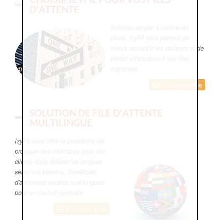
D'ATTENTE
Solution simple à mettre en
place, IzyFil vous permet de
mieux accueillir les visiteurs et de
piloter efficacement vos files
d'attentes.
En savoir plus
SOLUTION DE FILE D'ATTENTE
MULTILINGUE
IzyFil vous offre la possibilité de
proposer des interfaces pour vos
clients dans différentes langues
selon vos besoins. Bénéficiez
d'annonces vocales multilingues
pour un confort optimale.
En savoir plus