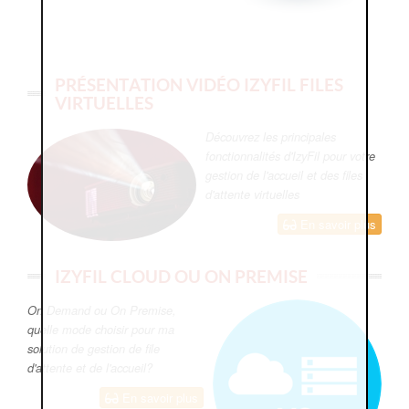
PRÉSENTATION VIDÉO IZYFIL FILES
VIRTUELLES
Découvrez les principales
fonctionnalités d'IzyFil pour votre
gestion de l'accueil et des files
d'attente virtuelles
En savoir plus
IZYFIL CLOUD OU ON PREMISE
On Demand ou On Premise,
quelle mode choisir pour ma
solution de gestion de file
d'attente et de l'accueil?
En savoir plus