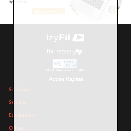
dynamique
En savoir plus
By
AKCMS 2026 version 2.8.0.23450
Accès Rapide
Solutions
Services
Equipement
Offres