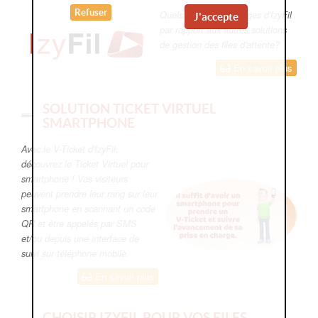
Refuser
Quels sont les avantages d'IzyFil
J'accepte
par rapport aux autres solutions
de gestion des files d'attente?
En savoir plus
SOLUTION TICKET VIRTUEL
SMARTPHONE
Avec le V-Ticket d'IzyFil,
découvrez le Ticket Virtuel pour
smartphone ! Vos visiteurs
peuvent prendre leur rang sur leur
smartphone en scannant un code
QR et être appelés par SMS
et/ou depuis une interface de
suivi sur téléphone mobile.
En savoir plus
CHOISIR IZYFIL POUR VOS FILES