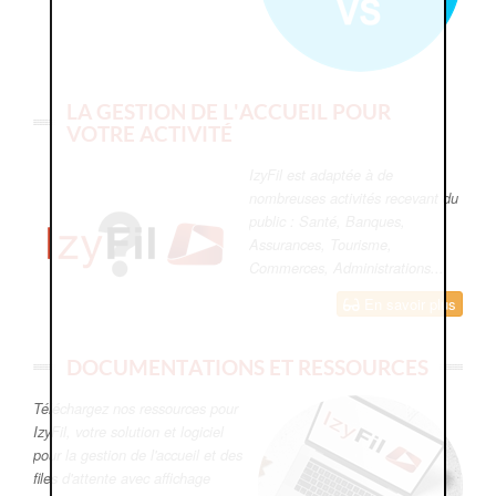
LA GESTION DE L'ACCUEIL POUR
VOTRE ACTIVITÉ
IzyFil est adaptée à de
nombreuses activités recevant du
public : Santé, Banques,
Assurances, Tourisme,
Commerces, Administrations...
En savoir plus
DOCUMENTATIONS ET RESSOURCES
Téléchargez nos ressources pour
IzyFil, votre solution et logiciel
pour la gestion de l'accueil et des
files d'attente avec affichage