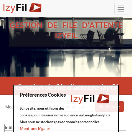
GESTION DE FILE D'ATTENTE
IZYFIL
Gestion de file d'attente izyfil
Préférences Cookies
Mots clés
:
Recherche
Sur ce site, nous utilisons des
cookies pour mesurer notre audience via Google Analytics.
Mais nous ne stockons pas de données personnelles.
Intitulé
Mentions légales