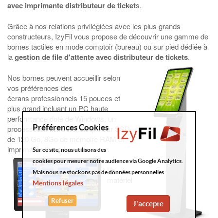
avec imprimante distributeur de ticket
s.
Grâce à nos relations privilégiées avec les plus grands
constructeurs, IzyFil vous propose de découvrir une gamme de
bornes tactiles en mode comptoir (bureau) ou sur pied dédiée à
la
gestion de file d'attente avec distributeur de tickets
.
Nos bornes peuvent accueillir selon
vos préférences des
écrans professionnels 15 pouces et
plus grand incluant un PC haute
performance doté de Windows, un
Préférences Cookies
processeur Intel Core, disque dur SSD
de 120 Go, 8Go de mémoire RAM et
imprimante thermique.
Sur ce site, nous utilisons des
cookies pour mesurer notre audience via Google Analytics.
Le
Mais nous ne stockons pas de données personnelles.
matériel
Mentions légales
Refuser
J'accepte