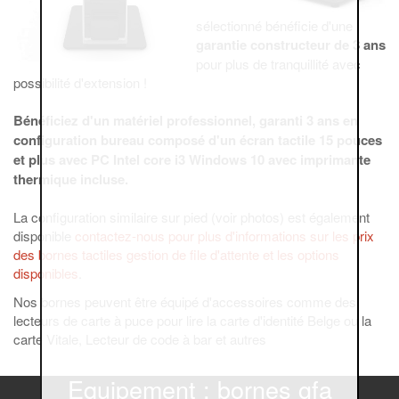
sélectionné bénéficie d'une
garantie constructeur de 3 ans
pour plus de tranquillité avec
possibilité d'extension !
Bénéficiez d'un matériel professionnel, garanti 3 ans en
configuration bureau composé d'un écran tactile 15 pouces
et plus avec PC Intel core i3 Windows 10 avec imprimante
thermique incluse.
La configuration similaire sur pied (voir photos) est également
disponible
contactez-nous pour plus d'informations sur les prix
des bornes tactiles gestion de file d'attente et les options
disponibles
.
Nos bornes peuvent être équipé d'accessoires comme des
lecteurs de carte à puce pour lire la carte d'identité Belge ou la
carte Vitale, Lecteur de code à bar et autres
Equipement : bornes gfa