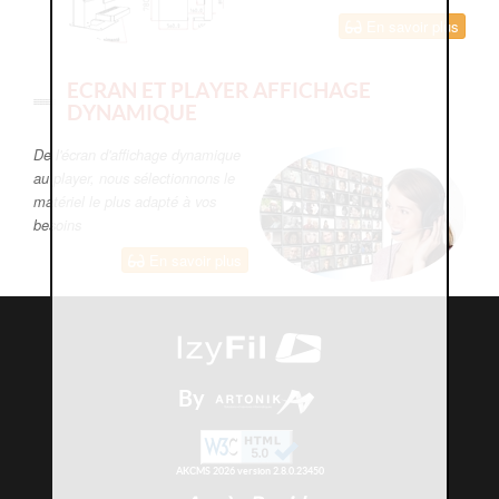
En savoir plus
ECRAN ET PLAYER AFFICHAGE
DYNAMIQUE
De l'écran d'affichage dynamique
au player, nous sélectionnons le
matériel le plus adapté à vos
besoins
En savoir plus
By
AKCMS 2026 version 2.8.0.23450