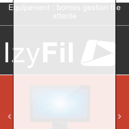
Equipement : bornes gestion file
attente
Previous
Nex