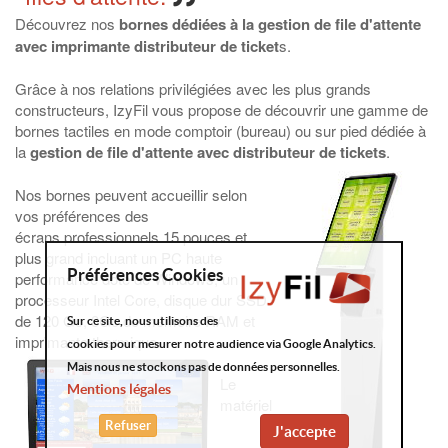
Découvrez nos
bornes dédiées à la gestion de file d'attente
avec imprimante distributeur de ticket
s.
Grâce à nos relations privilégiées avec les plus grands
constructeurs, IzyFil vous propose de découvrir une gamme de
bornes tactiles en mode comptoir (bureau) ou sur pied dédiée à
la
gestion de file d'attente avec distributeur de tickets
.
Nos bornes peuvent accueillir selon
vos préférences des
écrans professionnels 15 pouces et
plus grand incluant un PC haute
Préférences Cookies
performance doté de Windows, un
processeur Intel Core, disque dur SSD
de 120 Go, 8Go de mémoire RAM et
Sur ce site, nous utilisons des
imprimante thermique.
cookies pour mesurer notre audience via Google Analytics.
Mais nous ne stockons pas de données personnelles.
Le
Mentions légales
matériel
Refuser
J'accepte