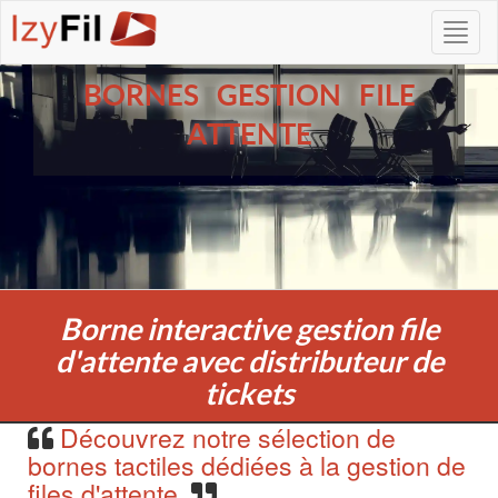
BORNES GESTION FILE
ATTENTE
Borne interactive gestion file
d'attente avec distributeur de
tickets
Découvrez notre sélection de
bornes tactiles dédiées à la gestion de
files d'attente.