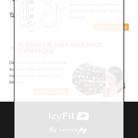
bornes sur-mesure dédiées à la
gestion de l'accueil et des files
d'attentes
En savoir plus
ECRAN ET PLAYER AFFICHAGE
DYNAMIQUE
De l'écran d'affichage dynamique
au player, nous sélectionnons le
matériel le plus adapté à vos
besoins
En savoir plus
By