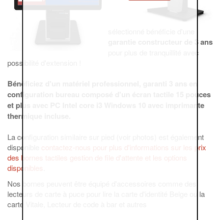
sélectionné bénéficie d'une
garantie constructeur de 3 ans
pour plus de tranquillité avec
possibilité d'extension !
Bénéficiez d'un matériel professionnel, garanti 3 ans en
configuration bureau composé d'un écran tactile 15 pouces
et plus avec PC Intel core i3 Windows 10 avec imprimante
thermique incluse.
La configuration similaire sur pied (voir photos) est également
disponible
contactez-nous pour plus d'informations sur les prix
des bornes tactiles gestion de file d'attente et les options
disponibles
.
Nos bornes peuvent être équipé d'accessoires comme des
lecteurs de carte à puce pour lire la carte d'identité Belge ou la
carte Vitale, Lecteur de code à bar et autres