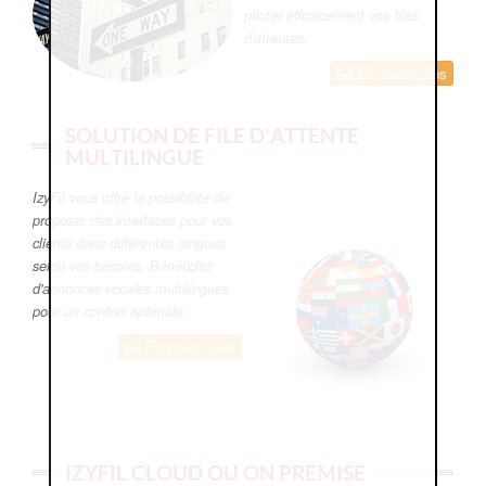
piloter efficacement vos files
d'attentes.
En savoir plus
SOLUTION DE FILE D'ATTENTE
MULTILINGUE
IzyFil vous offre la possibilité de
proposer des interfaces pour vos
clients dans différentes langues
selon vos besoins. Bénéficiez
d'annonces vocales multilingues
pour un confort optimale.
En savoir plus
IZYFIL CLOUD OU ON PREMISE