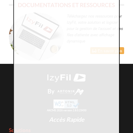
DOCUMENTATIONS ET RESSOURCES
Téléchargez nos ressources pour
IzyFil, votre solution et logiciel
pour la gestion de l'accueil et des
files d'attente avec affichage
dynamique
En savoir plus
By
AKCMS 2026 version 2.8.0.23450
Accès Rapide
Solutions