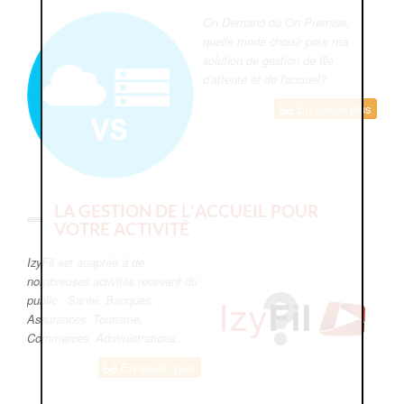
On Demand ou On Premise,
quelle mode choisir pour ma
solution de gestion de file
d'attente et de l'accueil?
En savoir plus
LA GESTION DE L'ACCUEIL POUR
VOTRE ACTIVITÉ
IzyFil est adaptée à de
nombreuses activités recevant du
public : Santé, Banques,
Assurances, Tourisme,
Commerces, Administrations...
En savoir plus