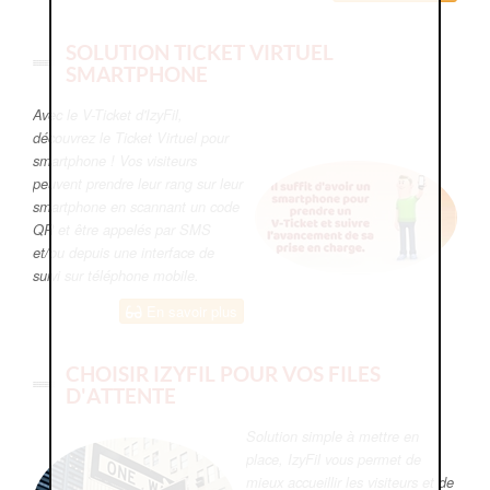
SOLUTION TICKET VIRTUEL
SMARTPHONE
Avec le V-Ticket d'IzyFil,
découvrez le Ticket Virtuel pour
smartphone ! Vos visiteurs
peuvent prendre leur rang sur leur
smartphone en scannant un code
QR et être appelés par SMS
et/ou depuis une interface de
suivi sur téléphone mobile.
En savoir plus
CHOISIR IZYFIL POUR VOS FILES
D'ATTENTE
Solution simple à mettre en
place, IzyFil vous permet de
mieux accueillir les visiteurs et de