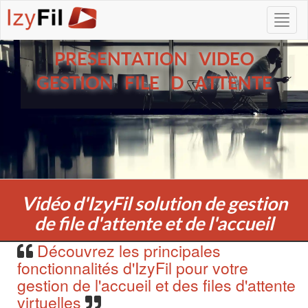
PRESENTATION VIDEO
GESTION FILE D ATTENTE
Vidéo d'IzyFil solution de gestion
de file d'attente et de l'accueil
Découvrez les principales
fonctionnalités d'IzyFil pour votre
gestion de l'accueil et des files d'attente
virtuelles