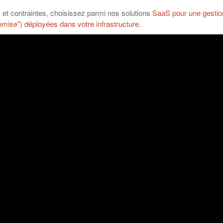
 et contraintes, choisissez parmi nos solutions
SaaS pour une gestion
mise") déployées dans votre infrastructure
.