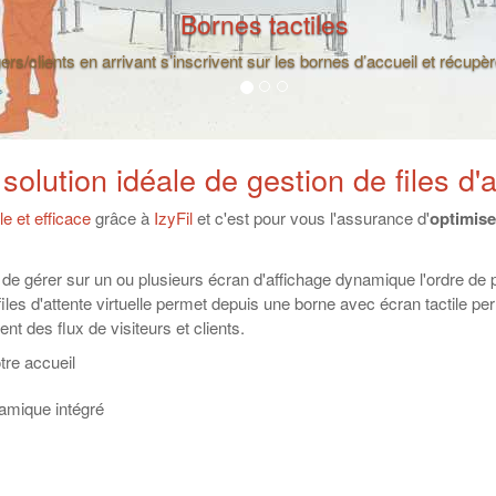
Diffusion multimédia
urs écrans indiquent les numéros des usagers appelés, l'état de la fi
d’attente et votre contenu multimédia (vidéos, images, textes défilants
 solution idéale de gestion de files d'
le et efficace
grâce à
IzyFil
et c'est pour vous l'assurance d'
optimise
de gérer sur un ou plusieurs écran d'affichage dynamique l'ordre de
e files d'attente virtuelle permet depuis une borne avec écran tactile p
ent des flux de visiteurs et clients.
tre accueil
namique intégré