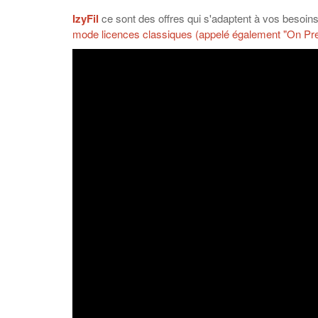
IzyFil
ce sont des offres qui s'adaptent à vos besoins
mode licences classiques (appelé également "On Pre