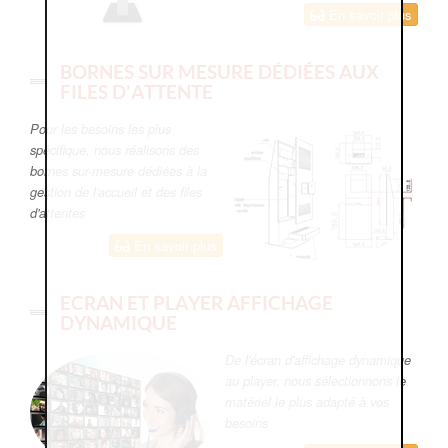
En savoir plus
BORNES SUR MESURE DÉDIÉES AUX
FILES D'ATTENTE
Pour les besoins les plus
spécifique, nous réalisons des
bornes sur-mesure dédiées à la
gestion de l'accueil et des files
d'attentes
En savoir plus
ECRAN ET PLAYER AFFICHAGE
DYNAMIQUE
De l'écran d'affichage dynamique
au player, nous sélectionnons le
matériel le plus adapté à vos
besoins