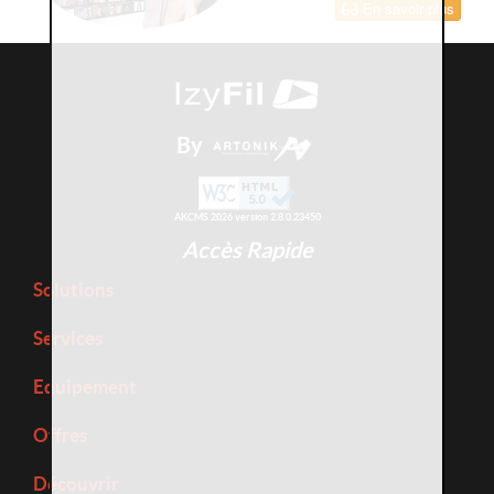
En savoir plus
By
AKCMS 2026 version 2.8.0.23450
Accès Rapide
Solutions
Services
Equipement
Offres
Découvrir