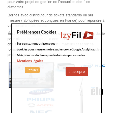
pour votre projet de gestion de l'accueil et des files
d'attentes.
Bornes avec distributeur de tickets standards ou sur
mesure (fabriquées et conçues en France) pour répondre à
vos besoins spécifiques.
Préférences Cookies
Écrans d'affichage dynamique et player PC Windows dédié
pour piloter les appels et la communication, IzyFil ce sont
des solutions complètes logiciel, matériel et services
Sur ce site, nous utilisons des
formation, accompagnement pour mettre en oeuvre votre
cookies pour mesurer notre audience via Google Analytics.
projet de gestion de files d'attente.
Mais nous ne stockons pas de données personnelles.
Mentions légales
Refuser
J'accepte