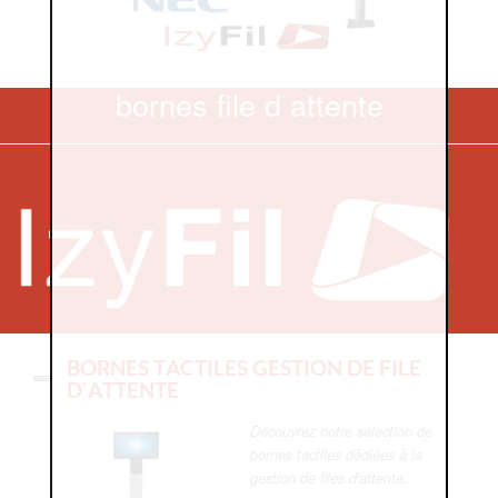
bornes file d attente
BORNES TACTILES GESTION DE FILE
D'ATTENTE
Découvrez notre sélection de
bornes tactiles dédiées à la
gestion de files d'attente.