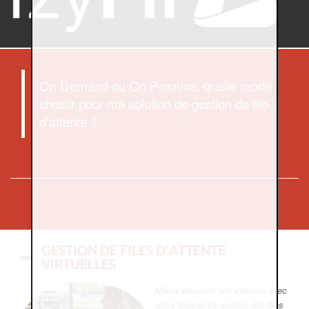
On Demand ou On Premise, quelle mode
choisir pour ma solution de gestion de file
d'attente ?
GESTION DE FILES D'ATTENTE
VIRTUELLES
Mieux accueillir vos visiteurs avec
notre logiciel de gestion des files