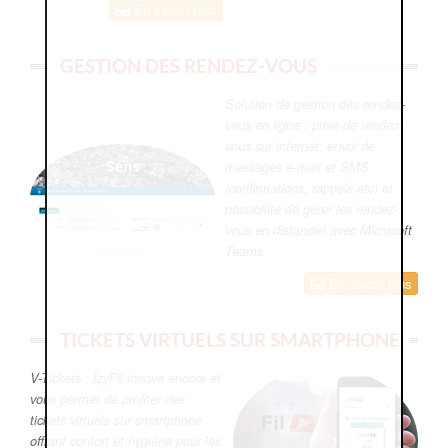
En savoir plus
GESTION DES RENDEZ-VOUS
Solution de gestion des rendez-
vous en ligne : prise de rendez-
vous sur internet, envoi de
messages e-mail et SMS
(confirmations, rappels etc) et
possibilité de gérer les rendez-
vous en distanciel avec Microsoft
Teams
En savoir plus
TICKETS VIRTUELS SUR SMARTPHONE
V-Tickets : IzyFil innove encore et
vous permet de profiter des
tickets virtuels sur smartphone
offrant confort et hygiène pour les