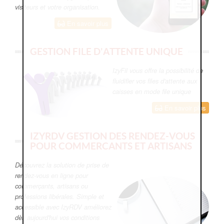
visiteurs et votre organisation.
En savoir plus
GESTION FILE D'ATTENTE UNIQUE
IzyFil vous offre la possibilité de
fluidifier vos files d'attente aux
caisses en mode file unique
En savoir plus
IZYRDV GESTION DES RENDEZ-VOUS
POUR COMMERCANTS ET ARTISANS
Découvrez la solution de prise de
rendez-vous en ligne pour
commerçants, artisans ou
professions libérales. Simple et
accessible avec IzyRDV améliorez
dès aujourd'hui vos conditions