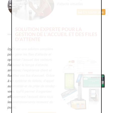
d'attente virtuelles
En savoir plus
SOLUTION EXPERTE POUR LA
GESTION DE L’ACCUEIL ET DES FILES
D’ATTENTE
IzyFil est une solution complète
pour gérer les files d’attente et
optimiser l’accueil des visiteurs.
Réduisez le temps d’attente,
améliorez l’expérience client et
fluidifiez vos flux d’accueil. Grâce
à un système de tickets, d’appel
automatisé et de prise de rendez-
vous, IzyFil permet d’organiser
efficacement l’accueil dans tous
les environnements recevant du
public.