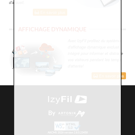
d'accueil.
En savoir plus
AFFICHAGE DYNAMIQUE
Avec IzyFil profitez du système
d'affichage dynamique exclusif
intégré pour informer et distraire
vos visiteurs pendant les temps
d'attente!
En savoir plus
By
AKCMS 2026 version 2.8.0.23450