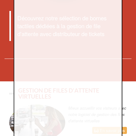
Découvrez notre sélection de bornes
tactiles dédiées à la gestion de file
d'attente avec distributeur de tickets
GESTION DE FILES D'ATTENTE
VIRTUELLES
Mieux accueillir vos visiteurs avec
notre logiciel de gestion des files
d'attente virtuelles
En savoir plus