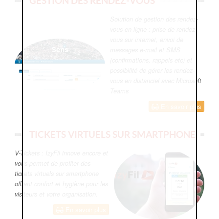
GESTION DES RENDEZ-VOUS
Solution de gestion des rendez-
vous en ligne : prise de rendez-
vous sur internet, envoi de
messages e-mail et SMS
(confirmations, rappels etc) et
possibilité de gérer les rendez-
vous en distanciel avec Microsoft
Teams
En savoir plus
TICKETS VIRTUELS SUR SMARTPHONE
V-Tickets : IzyFil innove encore et
vous permet de profiter des
tickets virtuels sur smartphone
offrant confort et hygiène pour les
visiteurs et votre organisation.
En savoir plus