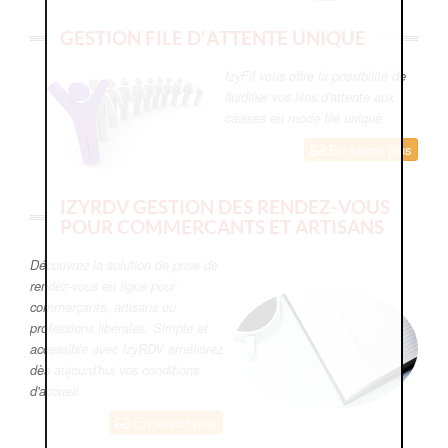
GESTION FILE D'ATTENTE UNIQUE
IzyFil vous offre la possibilité de
fluidifier vos files d'attente aux
caisses en mode file unique
En savoir plus
IZYRDV GESTION DES RENDEZ-VOUS
POUR COMMERCANTS ET ARTISANS
Découvrez la solution de prise de
rendez-vous en ligne pour
commerçants, artisans ou
professions libérales. Simple et
accessible avec IzyRDV améliorez
dès aujourd'hui vos conditions
d'accueil.
En savoir plus