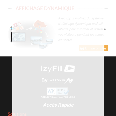
AFFICHAGE DYNAMIQUE
Avec IzyFil profitez du système
d'affichage dynamique exclusif
intégré pour informer et distraire
vos visiteurs pendant les temps
d'attente!
En savoir plus
By
AKCMS 2026 version 2.8.0.23450
Accès Rapide
Solutions