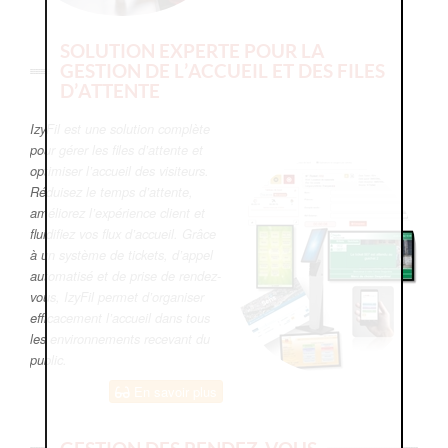
SOLUTION EXPERTE POUR LA
GESTION DE L’ACCUEIL ET DES FILES
D’ATTENTE
IzyFil est une solution complète
pour gérer les files d’attente et
optimiser l’accueil des visiteurs.
Réduisez le temps d’attente,
améliorez l’expérience client et
fluidifiez vos flux d’accueil. Grâce
à un système de tickets, d’appel
automatisé et de prise de rendez-
vous, IzyFil permet d’organiser
efficacement l’accueil dans tous
les environnements recevant du
public.
En savoir plus