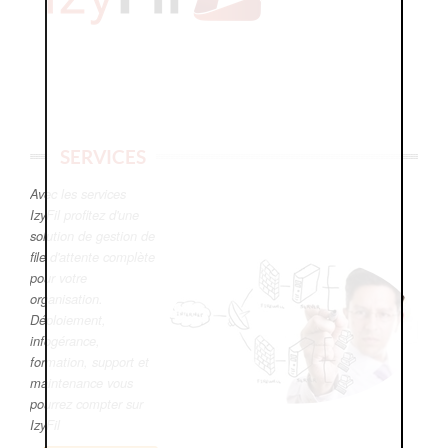
SERVICES
Avec les services
IzyFil profitez d'une
solution de gestion de
file d'attente complète
pour votre
organisation.
Déploiement,
infogérance,
formation, support et
maintenance vous
pourrez compter sur
IzyFil