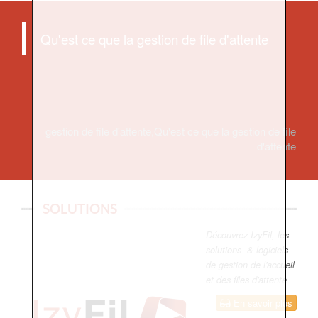
Qu'est ce que la gestion de file d'attente
gestion de file d'attente,Qu'est ce que la gestion de file
d'attente
SOLUTIONS
Découvrez IzyFil, les
solutions & logiciels
de gestion de l'accueil
et des files d'attente
En savoir plus