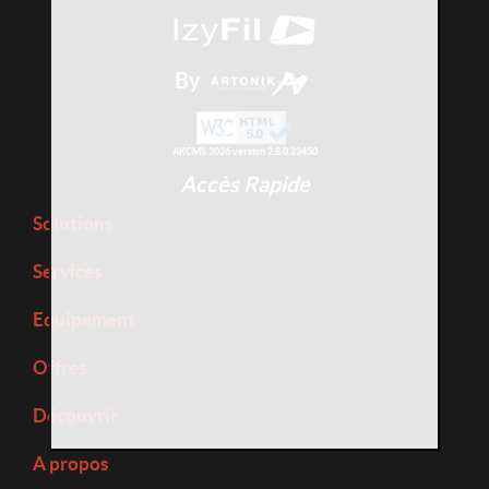
By
AKCMS 2026 version 2.8.0.23450
Accès Rapide
Solutions
Services
Equipement
Offres
Découvrir
A propos