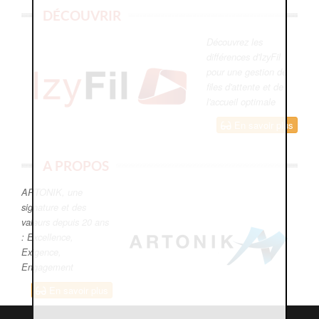
DÉCOUVRIR
Découvrez les
différences d'IzyFil
pour une gestion de
files d'attente et de
l'accueil optimale
En savoir plus
A PROPOS
ARTONIK, une
signature et des
valeurs depuis 20 ans
: Excellence,
Exigence,
Engagement
En savoir plus