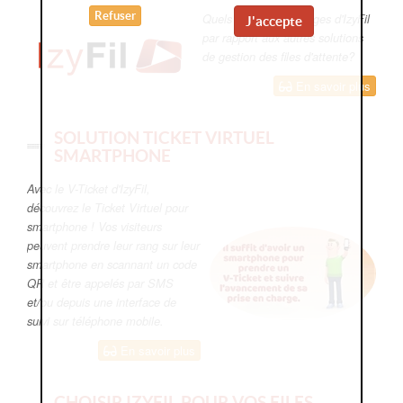
Refuser
Quels sont les avantages d'IzyFil
J'accepte
par rapport aux autres solutions
de gestion des files d'attente?
En savoir plus
SOLUTION TICKET VIRTUEL
SMARTPHONE
Avec le V-Ticket d'IzyFil,
découvrez le Ticket Virtuel pour
smartphone ! Vos visiteurs
peuvent prendre leur rang sur leur
smartphone en scannant un code
QR et être appelés par SMS
et/ou depuis une interface de
suivi sur téléphone mobile.
En savoir plus
CHOISIR IZYFIL POUR VOS FILES