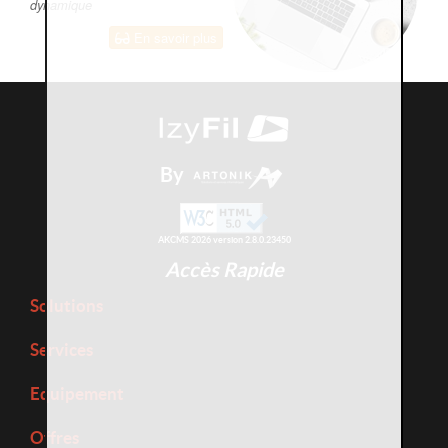
dynamique
En savoir plus
By
AKCMS 2026 version 2.8.0.23450
Accès Rapide
Solutions
Services
Equipement
Offres