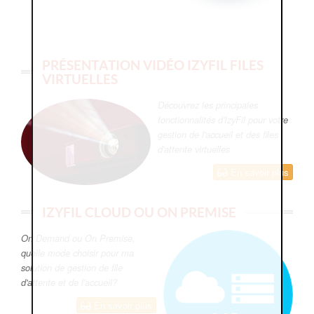
PRÉSENTATION VIDÉO IZYFIL FILES
VIRTUELLES
Découvrez les principales
fonctionnalités d'IzyFil pour votre
gestion de l'accueil et des files
d'attente virtuelles
En savoir plus
IZYFIL CLOUD OU ON PREMISE
On Demand ou On Premise,
quelle mode choisir pour ma
solution de gestion de file
d'attente et de l'accueil?
En savoir plus