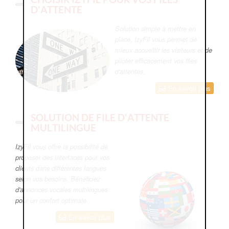
D'ATTENTE
Solution simple à mettre en
place, IzyFil vous permet de
mieux accueillir les visiteurs et de
piloter efficacement vos files
d'attentes.
En savoir plus
SOLUTION DE FILE D'ATTENTE
MULTILINGUE
IzyFil vous offre la possibilité de
proposer des interfaces pour vos
clients dans différentes langues
selon vos besoins. Bénéficiez
d'annonces vocales multilingues
pour un confort optimale.
En savoir plus