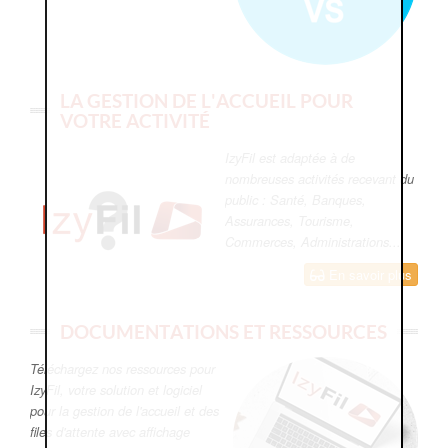
LA GESTION DE L'ACCUEIL POUR
VOTRE ACTIVITÉ
IzyFil est adaptée à de
nombreuses activités recevant du
public : Santé, Banques,
Assurances, Tourisme,
Commerces, Administrations...
En savoir plus
DOCUMENTATIONS ET RESSOURCES
Téléchargez nos ressources pour
IzyFil, votre solution et logiciel
pour la gestion de l'accueil et des
files d'attente avec affichage