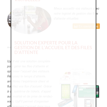
Mieux accueillir vos visiteurs avec
notre logiciel de gestion des files
d'attente virtuelles
En savoir plus
SOLUTION EXPERTE POUR LA
GESTION DE L’ACCUEIL ET DES FILES
D’ATTENTE
IzyFil est une solution complète
pour gérer les files d’attente et
optimiser l’accueil des visiteurs.
Réduisez le temps d’attente,
améliorez l’expérience client et
fluidifiez vos flux d’accueil. Grâce
à un système de tickets, d’appel
automatisé et de prise de rendez-
vous, IzyFil permet d’organiser
efficacement l’accueil dans tous