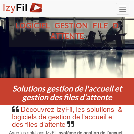
LOGICIEL GESTION FILE D
ATTENTE
Solutions gestion de l'accueil et
gestion des files d'attente
Découvrez IzyFil, les solutions &
logiciels de gestion de l'accueil et
des files d'attente
Avec les solutions IzyFil,
système de gestion de l'accueil