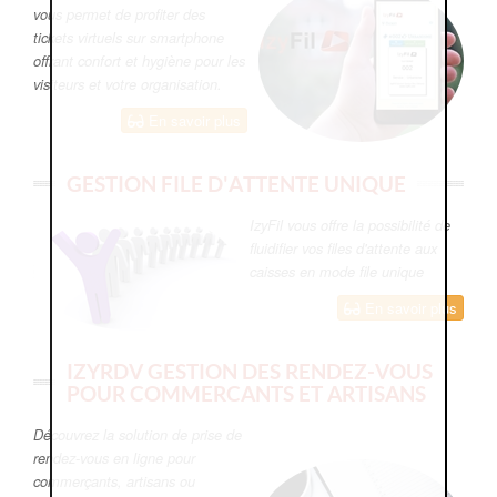
vous permet de profiter des
tickets virtuels sur smartphone
offrant confort et hygiène pour les
visiteurs et votre organisation.
En savoir plus
GESTION FILE D'ATTENTE UNIQUE
IzyFil vous offre la possibilité de
fluidifier vos files d'attente aux
caisses en mode file unique
En savoir plus
IZYRDV GESTION DES RENDEZ-VOUS
POUR COMMERCANTS ET ARTISANS
Découvrez la solution de prise de
rendez-vous en ligne pour
commerçants, artisans ou