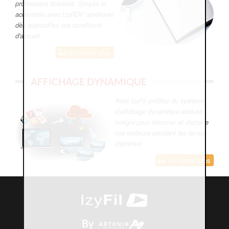
professions libérales. Simple et
accessible avec IzyRDV améliorez
dès aujourd'hui vos conditions
d'accueil.
En savoir plus
AFFICHAGE DYNAMIQUE
Avec IzyFil profitez du système
d'affichage dynamique exclusif
intégré pour informer et distraire
vos visiteurs pendant les temps
d'attente!
En savoir plus
By