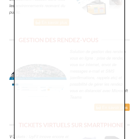
les environnements recevant du
public.
En savoir plus
GESTION DES RENDEZ-VOUS
Solution de gestion des rendez-
vous en ligne : prise de rendez-
vous sur internet, envoi de
messages e-mail et SMS
(confirmations, rappels etc) et
possibilité de gérer les rendez-
vous en distanciel avec Microsoft
Teams
En savoir plus
TICKETS VIRTUELS SUR SMARTPHONE
V-Tickets : IzyFil innove encore et