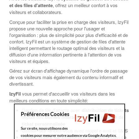
et des files d'attente
, offrez un meilleur confort à vos
visiteurs et collaborateurs.
Conçue pour faciliter la prise en charge des visiteurs, IzyFil
propose une nouvelle approche pour l'usager et
l'organisation : plus de simplicité pour plus d'efficacité et de
confort. IzyFil est un système de gestion de files d'attente
intelligent permettant le routage optimal des visiteurs et la
diffusion d'une information pertinente à l'attention de vos
visiteurs et équipes.
Gérez sur écran d'affichage dynamique l'ordre de passage
de vos visiteurs mais également du contenu informatif et
divertissant.
IzyFil
vous permet d'accueillir vos visiteurs dans les
meilleurs conditions en toute simplicité:
Gestion de file d'attente avec
distribution de tickets
Préférences Cookies
depuis des
bornes interactives et impression de
ticket personnalisée
Sur ce site, nous utilisons des
Gestion des rendez-vous avec rappel e-mail et SMS
cookies pour mesurer notre audience via Google Analytics.
Tickets virtuels sur smartphone ainsi que le suivi de