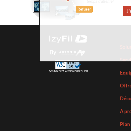
temps d'attente!
Refuser
J'
Solu
By
Serv
AKCMS 2026 version 2.8.0.23450
Equi
Offr
Déco
A pr
Plan 