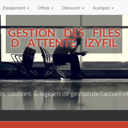
Equipement
Offres
Découvrir
A propos
GESTION DES FILES
D ATTENTE IZYFIL
es solutions & logiciels de gestion de l'accueil et