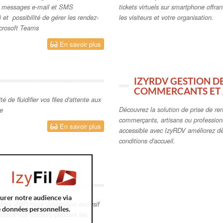
de messages e-mail et SMS
tickets virtuels sur smartphone offra
) et possibilité de gérer les rendez-
les visiteurs et votre organisation.
icrosoft Teams
En savoir plus
IZYRDV GESTION D
COMMERCANTS ET 
ité de fluidifier vos files d'attente aux
Découvrez la solution de prise de re
ue
commerçants, artisans ou professions
En savoir plus
accessible avec IzyRDV améliorez dè
conditions d'accueil.
surer notre audience via
stème d'affichage dynamique exclusif
e données personnelles.
straire vos visiteurs pendant les