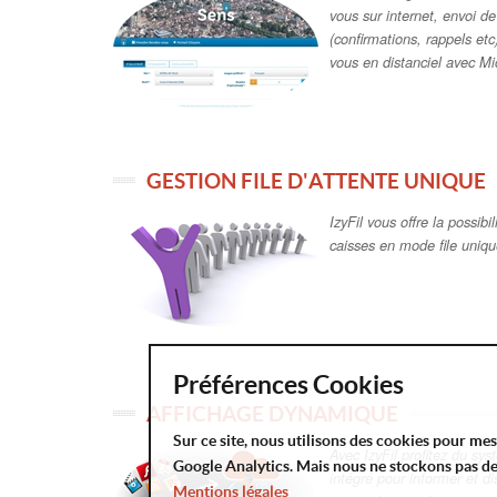
vous sur internet, envoi 
(confirmations, rappels etc
vous en distanciel avec M
GESTION FILE D'ATTENTE UNIQUE
IzyFil vous offre la possibil
caisses en mode file uniq
Préférences Cookies
AFFICHAGE DYNAMIQUE
Sur ce site, nous utilisons des cookies pour me
Avec IzyFil profitez du sy
Google Analytics. Mais nous ne stockons pas d
intégré pour informer et di
Mentions légales