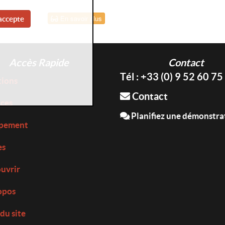
En savoir plus
accepte
Accès Rapide
Contact
Tél : +33 (0) 9 52 60 75
tions
Contact
ices
Planifiez une démonstra
pement
es
uvrir
opos
du site