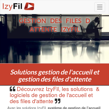
GESTION DES FILES D
ATTENTE IZYFIL
Solutions gestion de l'accueil et
gestion des files d'attente
Découvrez IzyFil, les solutions &
logiciels de gestion de l'accueil et
des files d'attente
Avec les solutions IzyFil,
système de gestion de l'accueil