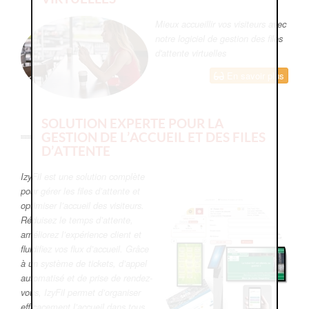
Mieux accueillir vos visiteurs avec
notre logiciel de gestion des files
d'attente virtuelles
En savoir plus
SOLUTION EXPERTE POUR LA
GESTION DE L’ACCUEIL ET DES FILES
D’ATTENTE
IzyFil est une solution complète
pour gérer les files d’attente et
optimiser l’accueil des visiteurs.
Réduisez le temps d’attente,
améliorez l’expérience client et
fluidifiez vos flux d’accueil. Grâce
à un système de tickets, d’appel
automatisé et de prise de rendez-
vous, IzyFil permet d’organiser
efficacement l’accueil dans tous