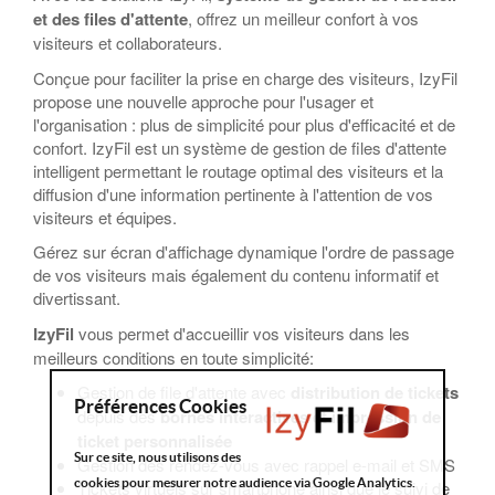
et des files d'attente
, offrez un meilleur confort à vos
visiteurs et collaborateurs.
Conçue pour faciliter la prise en charge des visiteurs, IzyFil
propose une nouvelle approche pour l'usager et
l'organisation : plus de simplicité pour plus d'efficacité et de
confort. IzyFil est un système de gestion de files d'attente
intelligent permettant le routage optimal des visiteurs et la
diffusion d'une information pertinente à l'attention de vos
visiteurs et équipes.
Gérez sur écran d'affichage dynamique l'ordre de passage
de vos visiteurs mais également du contenu informatif et
divertissant.
IzyFil
vous permet d'accueillir vos visiteurs dans les
meilleurs conditions en toute simplicité:
Gestion de file d'attente avec
distribution de tickets
Préférences Cookies
depuis des
bornes interactives et impression de
ticket personnalisée
Sur ce site, nous utilisons des
Gestion des rendez-vous avec rappel e-mail et SMS
cookies pour mesurer notre audience via Google Analytics.
Tickets virtuels sur smartphone ainsi que le suivi de