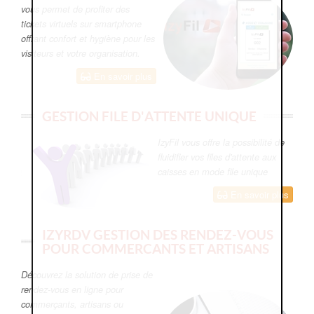
vous permet de profiter des
tickets virtuels sur smartphone
offrant confort et hygiène pour les
visiteurs et votre organisation.
En savoir plus
GESTION FILE D'ATTENTE UNIQUE
IzyFil vous offre la possibilité de
fluidifier vos files d'attente aux
caisses en mode file unique
En savoir plus
IZYRDV GESTION DES RENDEZ-VOUS
POUR COMMERCANTS ET ARTISANS
Découvrez la solution de prise de
rendez-vous en ligne pour
commerçants, artisans ou