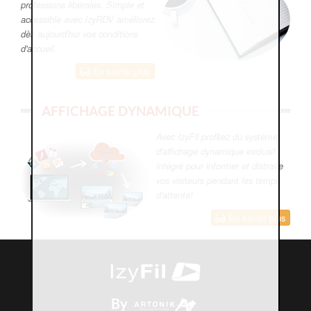
professions libérales. Simple et
accessible avec IzyRDV améliorez
dès aujourd'hui vos conditions
d'accueil.
En savoir plus
AFFICHAGE DYNAMIQUE
Avec IzyFil profitez du système
d'affichage dynamique exclusif
intégré pour informer et distraire
vos visiteurs pendant les temps
d'attente!
En savoir plus
By