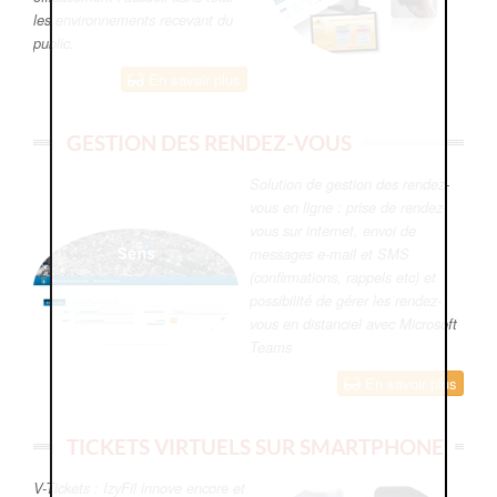
les environnements recevant du
public.
En savoir plus
GESTION DES RENDEZ-VOUS
Solution de gestion des rendez-
vous en ligne : prise de rendez-
vous sur internet, envoi de
messages e-mail et SMS
(confirmations, rappels etc) et
possibilité de gérer les rendez-
vous en distanciel avec Microsoft
Teams
En savoir plus
TICKETS VIRTUELS SUR SMARTPHONE
V-Tickets : IzyFil innove encore et