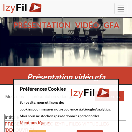
PRÉSENTATION VIDÉO GFA
Présentation vidéo gfa
Préférences Cookies
Mots clés
:
Recherche
Sur ce site, nous utilisons des
cookies pour mesurer notre audience via Google Analytics.
Intitulé
Mais nous ne stockons pas de données personnelles.
Mentions légales
PRÉSENTATION VIDÉO IZYFIL FILES VIRTUELLES
[DÉCOUVRIR]