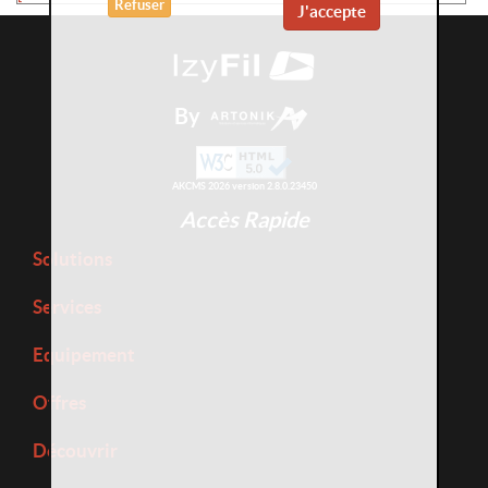
Refuser
J'accepte
By
AKCMS 2026 version 2.8.0.23450
Accès Rapide
Solutions
Services
Equipement
Offres
Découvrir