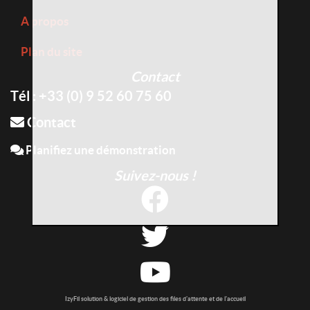
A propos
Plan du site
Contact
Tél : +33 (0) 9 52 60 75 60
Contact
Planifiez une démonstration
Suivez-nous !
IzyFil solution & logiciel de gestion des files d'attente et de l'accueil