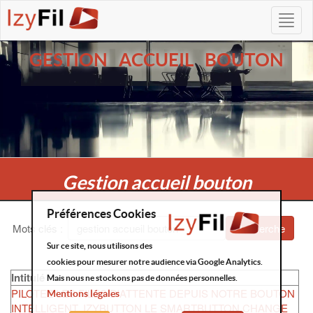
GESTION ACCUEIL BOUTON
Gestion accueil bouton
Préférences Cookies
Mots clés
:
Recherche
Sur ce site, nous utilisons des
cookies pour mesurer notre audience via Google Analytics.
Intitulé
Mais nous ne stockons pas de données personnelles.
PILOTEZ LES FILES D'ATTENTE DEPUIS NOTRE BOUTON
Mentions légales
INTELLIGENT, IZYBUTTON LE SMARTBUTTON CHANGE