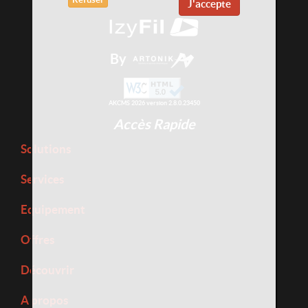
J'accepte
By
AKCMS 2026 version 2.8.0.23450
Accès Rapide
Solutions
Services
Equipement
Offres
Découvrir
A propos