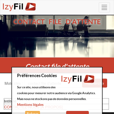
CONTACT FILE D'ATTENTE
Contact file d'attente
Préférences Cookies
Mots clés
:
Recherche
Sur ce site, nous utilisons des
cookies pour mesurer notre audience via Google Analytics.
Mais nous ne stockons pas de données personnelles.
Intitulé
Mentions légales
CONTACTEZ-NOUS [A PROPOS]
Refuser