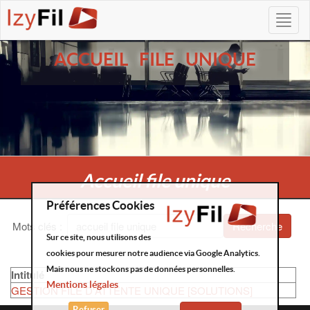
ACCUEIL FILE UNIQUE
Accueil file unique
Préférences Cookies
Mots clés
:
Recherche
Sur ce site, nous utilisons des
cookies pour mesurer notre audience via Google Analytics.
Mais nous ne stockons pas de données personnelles.
Intitulé
Mentions légales
GESTION FILE D'ATTENTE UNIQUE [SOLUTIONS]
Refuser