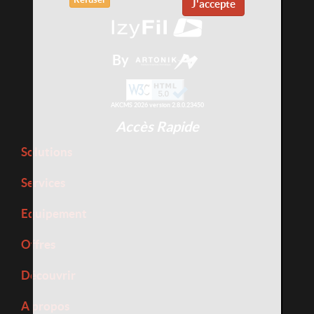
J'accepte
By
AKCMS 2026 version 2.8.0.23450
Accès Rapide
Solutions
Services
Equipement
Offres
Découvrir
A propos