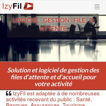
LOGICIEL GESTION FILE D
ATTENTE
Solution et logiciel de gestion des
files d'attente et d'accueil pour
votre activité
IzyFil est adaptée à de nombreuses
activités recevant du public : Santé,
Banques, Assurances, Tourisme,