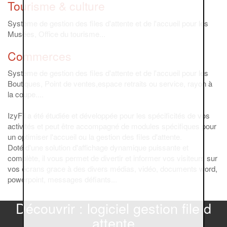
Tourisme & culture
Système de gestion des files d'attente et de l'accueil pour les
Musées, Office du tourisme...
Commerces
Système de gestion des files d'attente et de l'accueil pour les
Boutiques, Point de ventes,espace retraits ou service, rayon à
la coupe....
IzyFil a été étudiée et développée pour les spécificités de vos
activités et peut être accompagné de modules spécifiques pour
un optimiser l'accueil ou la gestion des files d'attente.
Doté d'une solution d'affichage dynamique puissante et
complète, il vous permet de divertir et informer vos visiteurs sur
vos écrans grace à des divers médias, vidéo, documents word,
powerpoint, messages défiants...
Découvrir : logiciel gestion file d
attente