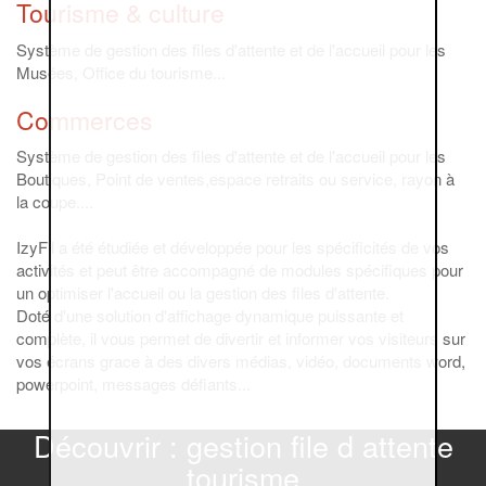
Tourisme & culture
Système de gestion des files d'attente et de l'accueil pour les
Musées, Office du tourisme...
Commerces
Système de gestion des files d'attente et de l'accueil pour les
Boutiques, Point de ventes,espace retraits ou service, rayon à
la coupe....
IzyFil a été étudiée et développée pour les spécificités de vos
activités et peut être accompagné de modules spécifiques pour
un optimiser l'accueil ou la gestion des files d'attente.
Doté d'une solution d'affichage dynamique puissante et
complète, il vous permet de divertir et informer vos visiteurs sur
vos écrans grace à des divers médias, vidéo, documents word,
powerpoint, messages défiants...
Découvrir : gestion file d attente
tourisme