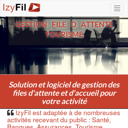
GESTION FILE D ATTENTE
TOURISME
Solution et logiciel de gestion des
files d'attente et d'accueil pour
votre activité
IzyFil est adaptée à de nombreuses
activités recevant du public : Santé,
Banques, Assurances, Tourisme,