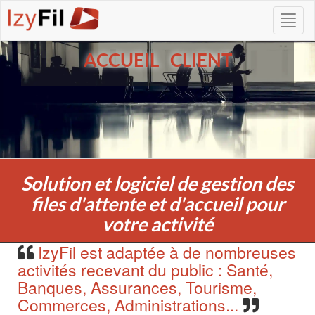
ACCUEIL CLIENT
Solution et logiciel de gestion des
files d'attente et d'accueil pour
votre activité
IzyFil est adaptée à de nombreuses
activités recevant du public : Santé,
Banques, Assurances, Tourisme,
Commerces, Administrations...