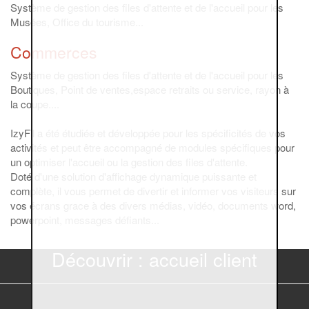
Système de gestion des files d'attente et de l'accueil pour les
Musées, Office du tourisme...
Commerces
Système de gestion des files d'attente et de l'accueil pour les
Boutiques, Point de ventes,espace retraits ou service, rayon à
la coupe....
IzyFil a été étudiée et développée pour les spécificités de vos
activités et peut être accompagné de modules spécifiques pour
un optimiser l'accueil ou la gestion des files d'attente.
Doté d'une solution d'affichage dynamique puissante et
complète, il vous permet de divertir et informer vos visiteurs sur
vos écrans grace à des divers médias, vidéo, documents word,
powerpoint, messages défiants...
Découvrir : accueil client