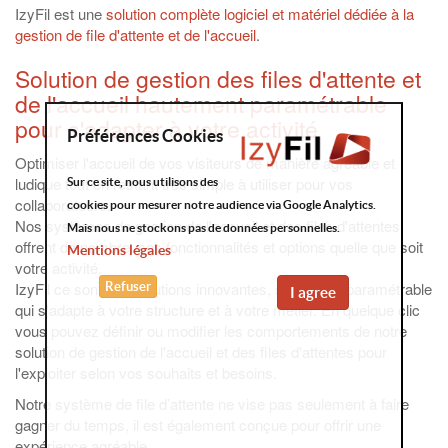
IzyFil est une
solution complète logiciel et matériel dédiée à la
gestion de file d'attente et de l'accueil
.
Solution de gestion des files d'attente et
de l'accueil hautement paramétrable
pour s'adapter à votre activité
Préférences Cookies
Optimiser l'accueil de vos visiteurs de manière agréable et
ludique tout en restant très simple à utiliser pour vos
Sur ce site, nous utilisons des
collaborateurs.
cookies pour mesurer notre audience via Google Analytics.
Nos systèmes de gestion de l'accueil et des files d'attentes
Mais nous ne stockons pas de données personnelles.
offrent de nombreuses fonctionnalités et options quelle que soit
Mentions légales
votre activité.
IzyFil ce sont des solutions innovantes, souples et paramétrable
Refuser
I agree
qui s'adapte à votre structure et à votre métier. En quelque clic
vous pouvez définir ou modifier les comportements de notre
solution de gestion de l'accueil et des files d'attentes pour
l'exploiter selon vos souhaits et besoins.
Notre système de file d’attente ne vise pas seulement à faire
gagner du temps, il est également conçue pour offrir une
expérience agréable.