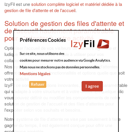
IzyFil est une
solution complète logiciel et matériel dédiée à la
gestion de file d'attente et de l'accueil
.
Solution de gestion des files d'attente et
de l'accueil hautement paramétrable
pour s'adapter à votre activité
Préférences Cookies
Optimiser l'accueil de vos visiteurs de manière agréable et
ludique tout en restant très simple à utiliser pour vos
Sur ce site, nous utilisons des
collaborateurs.
cookies pour mesurer notre audience via Google Analytics.
Nos systèmes de gestion de l'accueil et des files d'attentes
Mais nous ne stockons pas de données personnelles.
offrent de nombreuses fonctionnalités et options quelle que soit
Mentions légales
votre activité.
IzyFil ce sont des solutions innovantes, souples et paramétrable
Refuser
I agree
qui s'adapte à votre structure et à votre métier. En quelque clic
vous pouvez définir ou modifier les comportements de notre
solution de gestion de l'accueil et des files d'attentes pour
l'exploiter selon vos souhaits et besoins.
Notre système de file d’attente ne vise pas seulement à faire
gagner du temps, il est également conçue pour offrir une
expérience agréable.