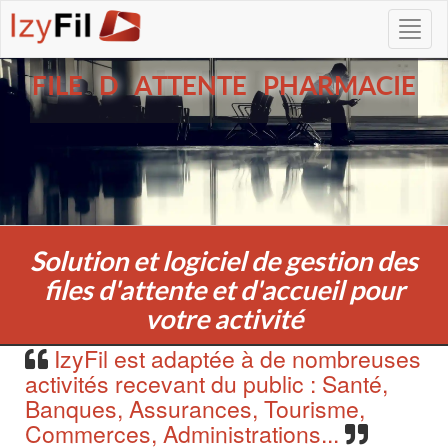
FILE D ATTENTE PHARMACIE
Solution et logiciel de gestion des
files d'attente et d'accueil pour
votre activité
IzyFil est adaptée à de nombreuses
activités recevant du public : Santé,
Banques, Assurances, Tourisme,
Commerces, Administrations...