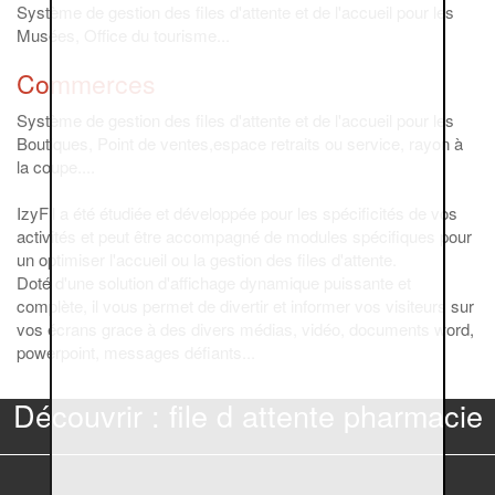
Système de gestion des files d'attente et de l'accueil pour les
Musées, Office du tourisme...
Commerces
Système de gestion des files d'attente et de l'accueil pour les
Boutiques, Point de ventes,espace retraits ou service, rayon à
la coupe....
IzyFil a été étudiée et développée pour les spécificités de vos
activités et peut être accompagné de modules spécifiques pour
un optimiser l'accueil ou la gestion des files d'attente.
Doté d'une solution d'affichage dynamique puissante et
complète, il vous permet de divertir et informer vos visiteurs sur
vos écrans grace à des divers médias, vidéo, documents word,
powerpoint, messages défiants...
Découvrir : file d attente pharmacie