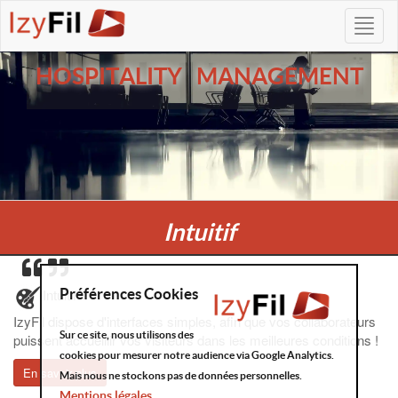
HOSPITALITY MANAGEMENT
Intuitif
Préférences Cookies
Intuitif
IzyFil dispose d'interfaces simples, afin que vos collaborateurs
Sur ce site, nous utilisons des
puissent accueillir vos visiteurs dans les meilleures conditions !
cookies pour mesurer notre audience via Google Analytics.
En savoir plus
Mais nous ne stockons pas de données personnelles.
Mentions légales