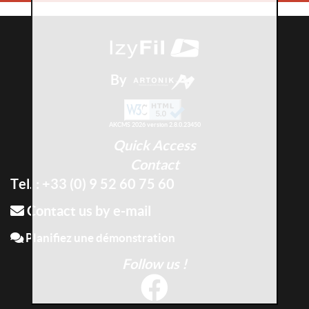
By
AKCMS 2026 version 2.8.0.23450
Quick Access
Contact
Tel. : +33 (0) 9 52 60 75 60
Contact us by e-mail
Planifiez une démonstration
Follow us !