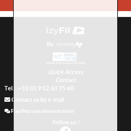
By
AKCMS 2026 version 2.8.0.23450
Quick Access
Contact
Tel. : +33 (0) 9 52 60 75 60
Contact us by e-mail
Planifiez une démonstration
Follow us !