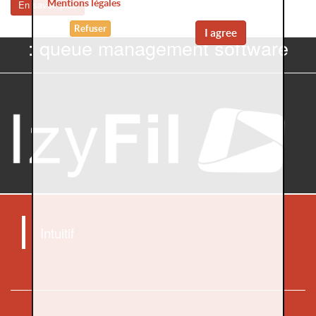
Mentions légales
En savoir plus
Refuser
I agree
: queue management software
Intuitif